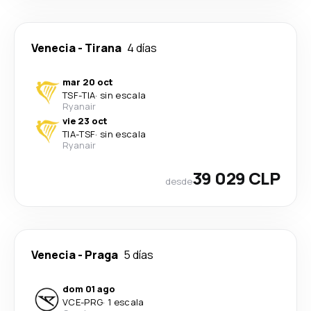
Venecia
-
Tirana
4 días
mar 20 oct
TSF
-
TIA
·
sin escala
Ryanair
vie 23 oct
TIA
-
TSF
·
sin escala
Ryanair
39 029 CLP
desde
Venecia
-
Praga
5 días
dom 01 ago
VCE
-
PRG
·
1 escala