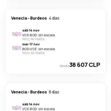
Venecia
-
Burdeos
4 días
sáb 14 nov
VCE
-
BOD
·
sin escala
Wizz Air Malta
mar 17 nov
BOD
-
VCE
·
sin escala
Wizz Air Malta
38 607 CLP
desde
Venecia
-
Burdeos
8 días
sáb 14 nov
VCE
-
BOD
·
sin escala