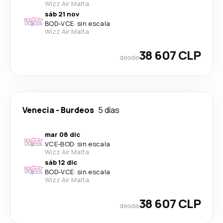
Wizz Air Malta
sáb 21 nov
BOD
-
VCE
·
sin escala
Wizz Air Malta
38 607 CLP
desde
Venecia
-
Burdeos
5 días
mar 08 dic
VCE
-
BOD
·
sin escala
Wizz Air Malta
sáb 12 dic
BOD
-
VCE
·
sin escala
Wizz Air Malta
38 607 CLP
desde