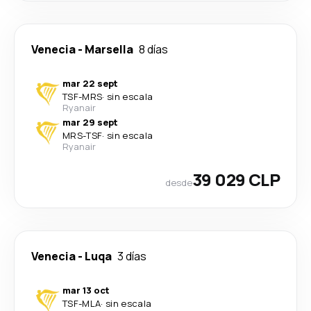
Venecia
-
Marsella
8 días
mar 22 sept
TSF
-
MRS
·
sin escala
Ryanair
mar 29 sept
MRS
-
TSF
·
sin escala
Ryanair
39 029 CLP
desde
Venecia
-
Luqa
3 días
mar 13 oct
TSF
-
MLA
·
sin escala