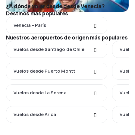
¿A dónde volar desde desde Venecia?
Destinos más populares
Venecia - París
Nuestros aeropuertos de origen más populares
Vuelos desde Santiago de Chile
Vuelos
Vuelos desde Puerto Montt
Vuelos
Vuelos desde La Serena
Vuelos
Vuelos desde Arica
Vuelos