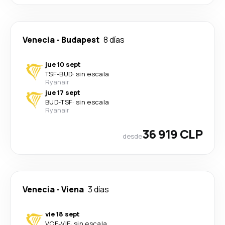
Venecia
-
Budapest
8 días
jue 10 sept
TSF
-
BUD
·
sin escala
Ryanair
jue 17 sept
BUD
-
TSF
·
sin escala
Ryanair
36 919 CLP
desde
Venecia
-
Viena
3 días
vie 18 sept
VCE
-
VIE
·
sin escala