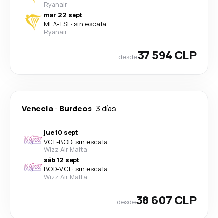
Ryanair
mar 22 sept
MLA
-
TSF
·
sin escala
Ryanair
37 594 CLP
desde
Venecia
-
Burdeos
3 días
jue 10 sept
VCE
-
BOD
·
sin escala
Wizz Air Malta
sáb 12 sept
BOD
-
VCE
·
sin escala
Wizz Air Malta
38 607 CLP
desde