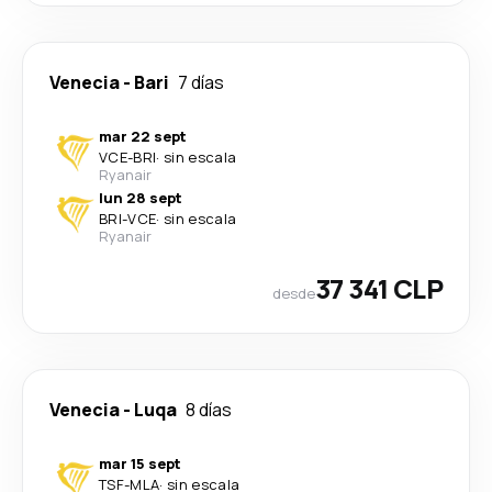
Venecia
-
Bari
7 días
mar 22 sept
VCE
-
BRI
·
sin escala
Ryanair
lun 28 sept
BRI
-
VCE
·
sin escala
Ryanair
37 341 CLP
desde
Venecia
-
Luqa
8 días
mar 15 sept
TSF
-
MLA
·
sin escala