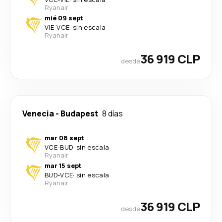
Ryanair
mié 09 sept
VIE
-
VCE
·
sin escala
Ryanair
36 919 CLP
desde
Venecia
-
Budapest
8 días
mar 08 sept
VCE
-
BUD
·
sin escala
Ryanair
mar 15 sept
BUD
-
VCE
·
sin escala
Ryanair
36 919 CLP
desde