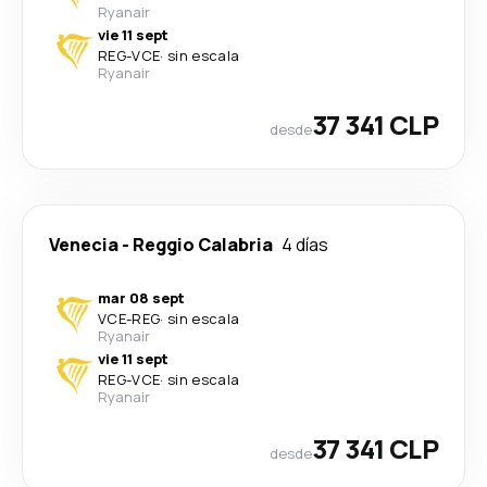
Ryanair
vie 11 sept
REG
-
VCE
·
sin escala
Ryanair
37 341 CLP
desde
Venecia
-
Reggio Calabria
4 días
mar 08 sept
VCE
-
REG
·
sin escala
Ryanair
vie 11 sept
REG
-
VCE
·
sin escala
Ryanair
37 341 CLP
desde