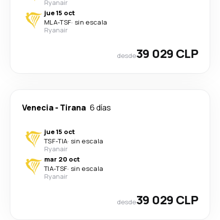
Ryanair
jue 15 oct
MLA
-
TSF
·
sin escala
Ryanair
39 029 CLP
desde
Venecia
-
Tirana
6 días
jue 15 oct
TSF
-
TIA
·
sin escala
Ryanair
mar 20 oct
TIA
-
TSF
·
sin escala
Ryanair
39 029 CLP
desde