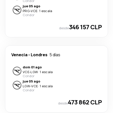
Condor
jue 05 ago
PRG
-
VCE
·
1 escala
Condor
346 157 CLP
desde
Venecia
-
Londres
5 días
dom 01 ago
VCE
-
LGW
·
1 escala
Condor
jue 05 ago
LGW
-
VCE
·
1 escala
Condor
473 862 CLP
desde