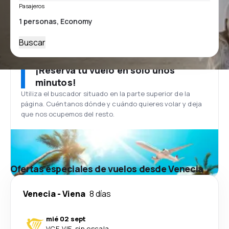
Pasajeros
Buscar
¡Reserva tu vuelo en solo unos
minutos!
Utiliza el buscador situado en la parte superior de la
página. Cuéntanos dónde y cuándo quieres volar y deja
que nos ocupemos del resto.
Ofertas especiales de vuelos desde Venecia
Venecia
-
Viena
8 días
mié 02 sept
VCE
-
VIE
·
sin escala