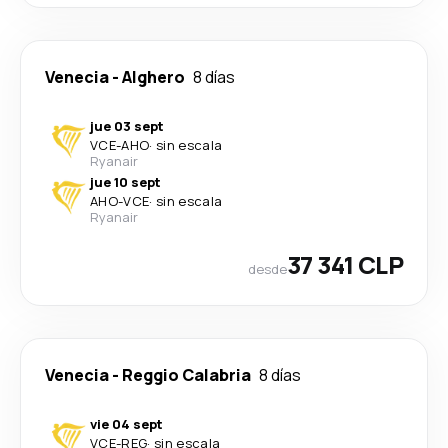
Venecia
-
Alghero
8 días
jue 03 sept
VCE
-
AHO
·
sin escala
Ryanair
jue 10 sept
AHO
-
VCE
·
sin escala
Ryanair
37 341 CLP
desde
Venecia
-
Reggio Calabria
8 días
vie 04 sept
VCE
-
REG
·
sin escala