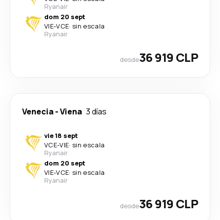
Ryanair
dom 20 sept
VIE
-
VCE
·
sin escala
Ryanair
36 919 CLP
desde
Venecia
-
Viena
3 días
vie 18 sept
VCE
-
VIE
·
sin escala
Ryanair
dom 20 sept
VIE
-
VCE
·
sin escala
Ryanair
36 919 CLP
desde