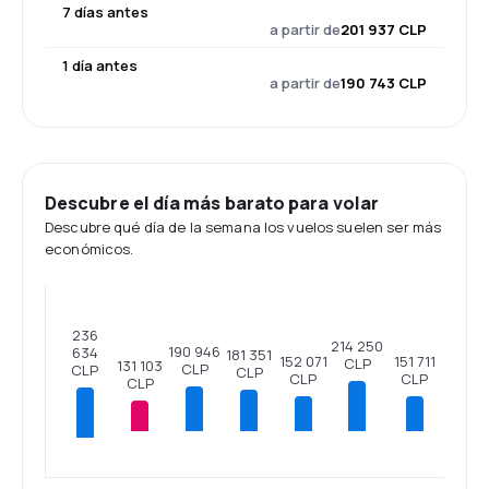
7 días antes
a partir de
201 937 CLP
1 día antes
a partir de
190 743 CLP
Descubre el día más barato para volar
Descubre qué día de la semana los vuelos suelen ser más
económicos.
236
214 250
190 946
634
181 351
152 071
151 711
CLP
131 103
CLP
CLP
CLP
CLP
CLP
CLP