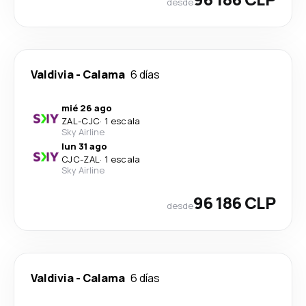
desde
Valdivia
-
Calama
6 días
mié 26 ago
ZAL
-
CJC
·
1 escala
Sky Airline
lun 31 ago
CJC
-
ZAL
·
1 escala
Sky Airline
96 186 CLP
desde
Valdivia
-
Calama
6 días