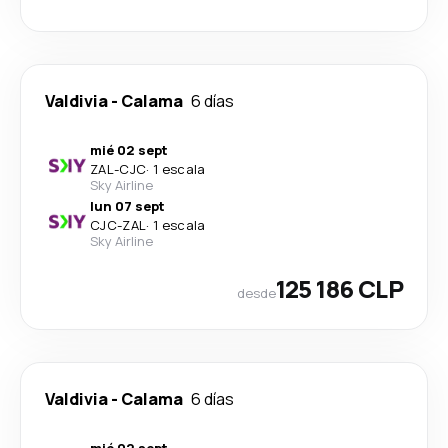
Valdivia
-
Calama
6 días
mié 02 sept
ZAL
-
CJC
·
1 escala
Sky Airline
lun 07 sept
CJC
-
ZAL
·
1 escala
Sky Airline
125 186 CLP
desde
Valdivia
-
Calama
6 días