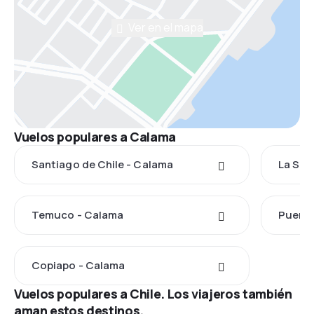
Ver en el mapa
Vuelos populares a Calama
Santiago de Chile - Calama
La Ser
Temuco - Calama
Puerto
Copiapo - Calama
Vuelos populares a Chile. Los viajeros también
aman estos destinos.