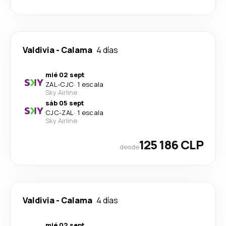
Valdivia
-
Calama
4 días
mié 02 sept
ZAL
-
CJC
·
1 escala
Sky Airline
sáb 05 sept
CJC
-
ZAL
·
1 escala
Sky Airline
125 186 CLP
desde
Valdivia
-
Calama
4 días
mié 02 sept