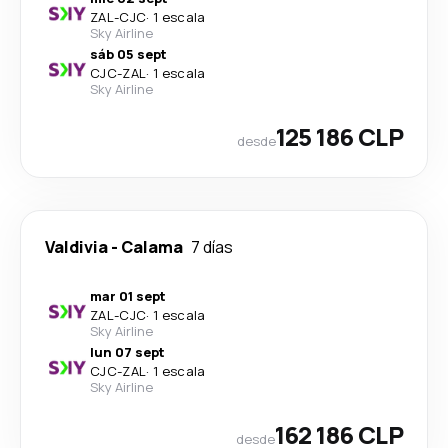
ZAL
-
CJC
·
1 escala
Sky Airline
sáb 05 sept
CJC
-
ZAL
·
1 escala
Sky Airline
125 186 CLP
desde
Valdivia
-
Calama
7 días
mar 01 sept
ZAL
-
CJC
·
1 escala
Sky Airline
lun 07 sept
CJC
-
ZAL
·
1 escala
Sky Airline
162 186 CLP
desde