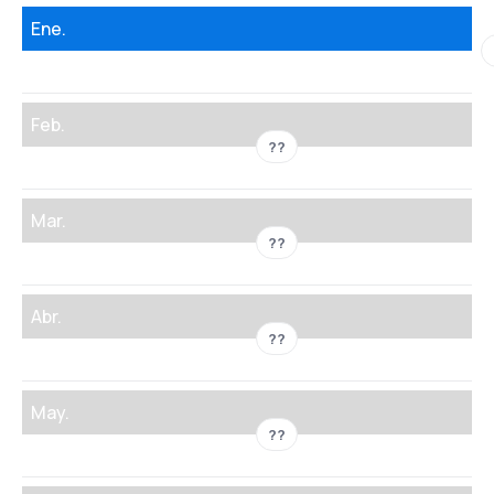
Ene.
Feb.
??
Mar.
??
Abr.
??
May.
??