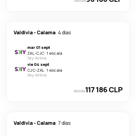
desde
Valdivia
-
Calama
4 días
mar 01 sept
ZAL
-
CJC
·
1 escala
Sky Airline
vie 04 sept
CJC
-
ZAL
·
1 escala
Sky Airline
117 186 CLP
desde
Valdivia
-
Calama
7 días