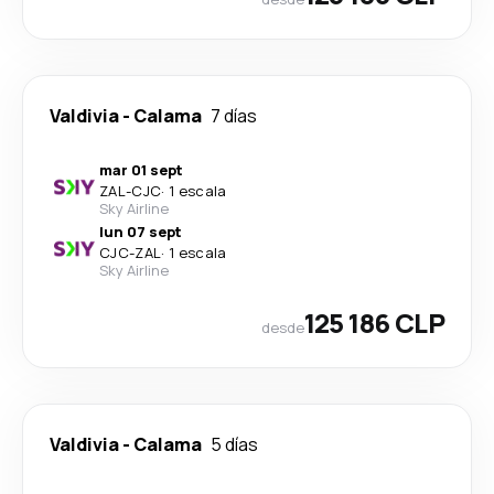
Valdivia
-
Calama
7 días
mar 01 sept
ZAL
-
CJC
·
1 escala
Sky Airline
lun 07 sept
CJC
-
ZAL
·
1 escala
Sky Airline
125 186 CLP
desde
Valdivia
-
Calama
5 días