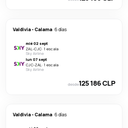
Valdivia
-
Calama
6 días
mié 02 sept
ZAL
-
CJC
·
1 escala
Sky Airline
lun 07 sept
CJC
-
ZAL
·
1 escala
Sky Airline
125 186 CLP
desde
Valdivia
-
Calama
6 días