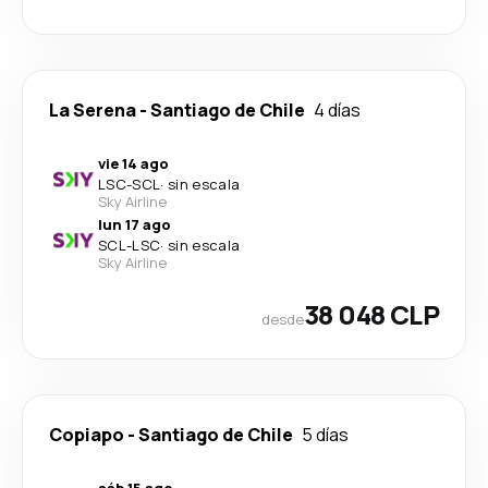
La Serena
-
Santiago de Chile
4 días
vie 14 ago
LSC
-
SCL
·
sin escala
Sky Airline
lun 17 ago
SCL
-
LSC
·
sin escala
Sky Airline
38 048 CLP
desde
Copiapo
-
Santiago de Chile
5 días
sáb 15 ago