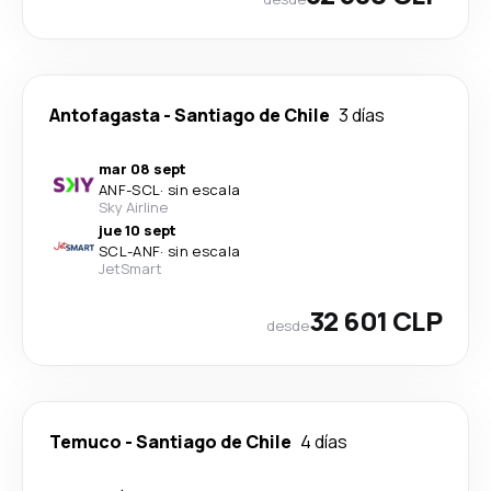
Antofagasta
-
Santiago de Chile
3 días
mar 08 sept
ANF
-
SCL
·
sin escala
Sky Airline
jue 10 sept
SCL
-
ANF
·
sin escala
JetSmart
32 601 CLP
desde
Temuco
-
Santiago de Chile
4 días