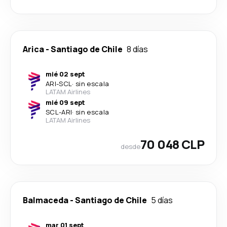
Arica
-
Santiago de Chile
8 días
mié 02 sept
ARI
-
SCL
·
sin escala
LATAM Airlines
mié 09 sept
SCL
-
ARI
·
sin escala
LATAM Airlines
70 048 CLP
desde
Balmaceda
-
Santiago de Chile
5 días
mar 01 sept