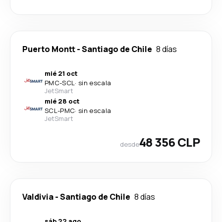
Puerto Montt
-
Santiago de Chile
8 días
mié 21 oct
PMC
-
SCL
·
sin escala
JetSmart
mié 28 oct
SCL
-
PMC
·
sin escala
JetSmart
48 356 CLP
desde
Valdivia
-
Santiago de Chile
8 días
sáb 22 ago