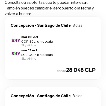
Consulta otras ofertas que te puedan interesar.
También puedes cambiar el aeropuerto o la fecha y
volver a buscar.
Concepción
-
Santiago de Chile
8 días
mar 06 oct
CCP
-
SCL
·
sin escala
Sky Airline
mar 13 oct
SCL
-
CCP
·
sin escala
Sky Airline
28 048 CLP
desde
Concepción
-
Santiago de Chile
8 días