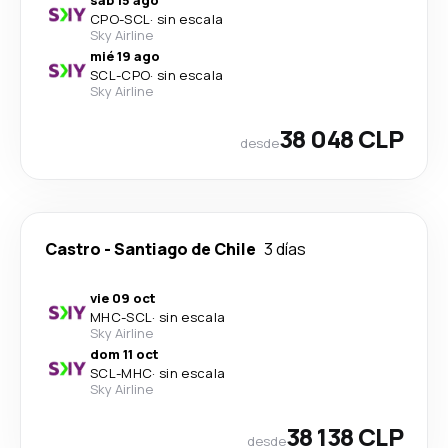
CPO
-
SCL
·
sin escala
Sky Airline
mié 19 ago
SCL
-
CPO
·
sin escala
Sky Airline
38 048 CLP
desde
Castro
-
Santiago de Chile
3 días
vie 09 oct
MHC
-
SCL
·
sin escala
Sky Airline
dom 11 oct
SCL
-
MHC
·
sin escala
Sky Airline
38 138 CLP
desde