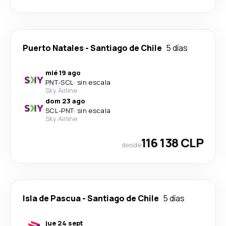
Puerto Natales
-
Santiago de Chile
5 días
mié 19 ago
PNT
-
SCL
·
sin escala
Sky Airline
dom 23 ago
SCL
-
PNT
·
sin escala
Sky Airline
116 138 CLP
desde
Isla de Pascua
-
Santiago de Chile
5 días
jue 24 sept