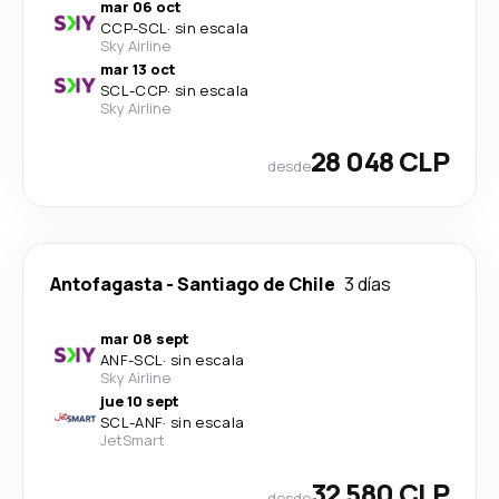
mar 06 oct
CCP
-
SCL
·
sin escala
Sky Airline
mar 13 oct
SCL
-
CCP
·
sin escala
Sky Airline
28 048 CLP
desde
Antofagasta
-
Santiago de Chile
3 días
mar 08 sept
ANF
-
SCL
·
sin escala
Sky Airline
jue 10 sept
SCL
-
ANF
·
sin escala
JetSmart
32 580 CLP
desde