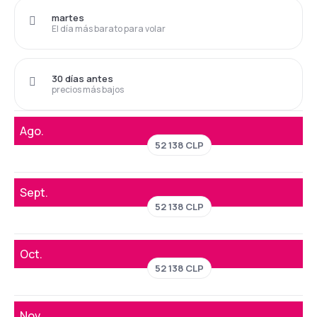
martes
El día más barato para volar
30 días antes
precios más bajos
Ago.
52 138 CLP
Sept.
52 138 CLP
Oct.
52 138 CLP
Nov.