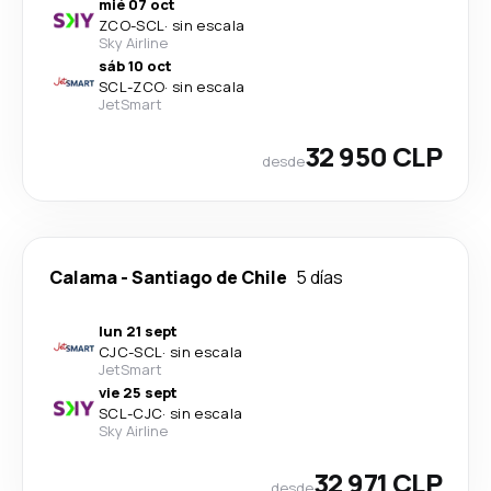
mié 07 oct
ZCO
-
SCL
·
sin escala
Sky Airline
sáb 10 oct
SCL
-
ZCO
·
sin escala
JetSmart
32 950 CLP
desde
Calama
-
Santiago de Chile
5 días
lun 21 sept
CJC
-
SCL
·
sin escala
JetSmart
vie 25 sept
SCL
-
CJC
·
sin escala
Sky Airline
32 971 CLP
desde