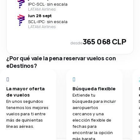
IPC
-
SCL
·
sin escala
LATAM Airlines
lun 28 sept
SCL
-
IPC
·
sin escala
LATAM Airlines
365 068 CLP
desde
¿Por qué vale la pena reservar vuelos con
eDestinos?
La mayor oferta
Búsqueda flexible
de vuelos
Extiende tu
En unos segundos
búsqueda para incluir
tenemos los mejores
aeropuertos
vuelos para ti entre
cercanos y una
más de quinientas
elección flexible de
líneas aéreas.
fechas para
encontrar la opción
más barata.