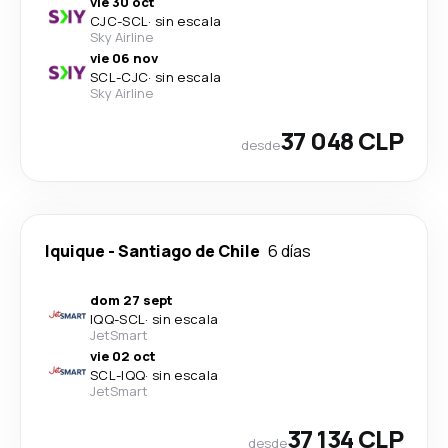
vie 30 oct
CJC
-
SCL
·
sin escala
Sky Airline
vie 06 nov
SCL
-
CJC
·
sin escala
Sky Airline
37 048 CLP
desde
Iquique
-
Santiago de Chile
6 días
dom 27 sept
IQQ
-
SCL
·
sin escala
JetSmart
vie 02 oct
SCL
-
IQQ
·
sin escala
JetSmart
37 134 CLP
desde