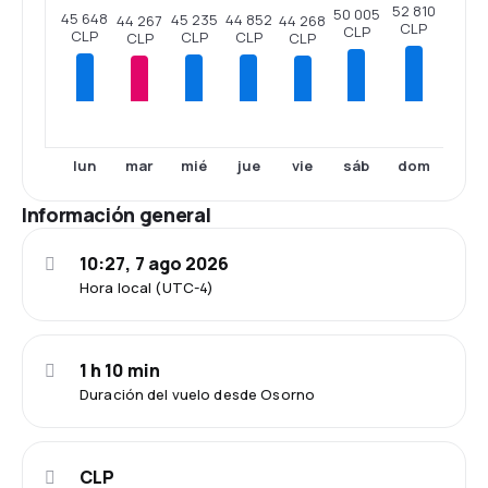
52 810
50 005
45 648
45 235
44 852
44 267
44 268
CLP
CLP
CLP
CLP
CLP
CLP
CLP
lun
mar
mié
jue
vie
sáb
dom
Información general
10:27, 7 ago 2026
Hora local (UTC-4)
1 h 10 min
Duración del vuelo desde Osorno
CLP