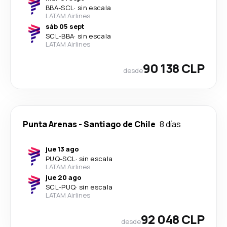
BBA
-
SCL
·
sin escala
LATAM Airlines
sáb 05 sept
SCL
-
BBA
·
sin escala
LATAM Airlines
90 138 CLP
desde
Punta Arenas
-
Santiago de Chile
8 días
jue 13 ago
PUQ
-
SCL
·
sin escala
LATAM Airlines
jue 20 ago
SCL
-
PUQ
·
sin escala
LATAM Airlines
92 048 CLP
desde