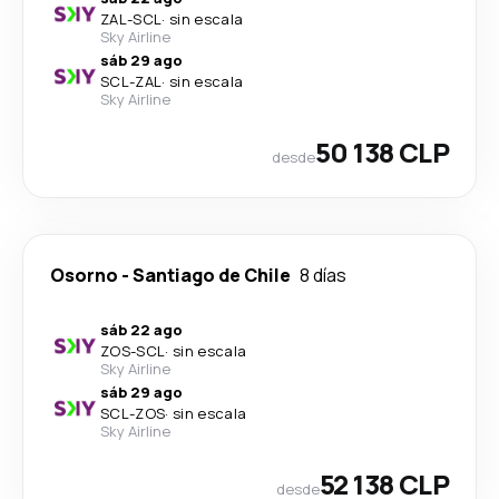
ZAL
-
SCL
·
sin escala
Sky Airline
sáb 29 ago
SCL
-
ZAL
·
sin escala
Sky Airline
50 138 CLP
desde
Osorno
-
Santiago de Chile
8 días
sáb 22 ago
ZOS
-
SCL
·
sin escala
Sky Airline
sáb 29 ago
SCL
-
ZOS
·
sin escala
Sky Airline
52 138 CLP
desde