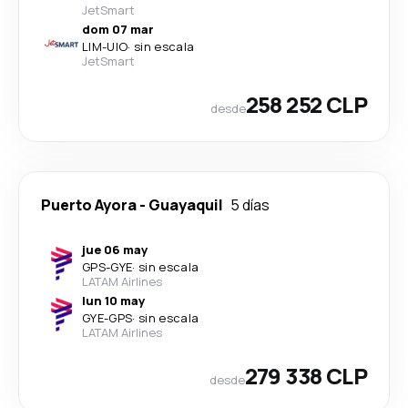
JetSmart
dom 07 mar
LIM
-
UIO
·
sin escala
JetSmart
258 252 CLP
desde
Puerto Ayora
-
Guayaquil
5 días
jue 06 may
GPS
-
GYE
·
sin escala
LATAM Airlines
lun 10 may
GYE
-
GPS
·
sin escala
LATAM Airlines
279 338 CLP
desde