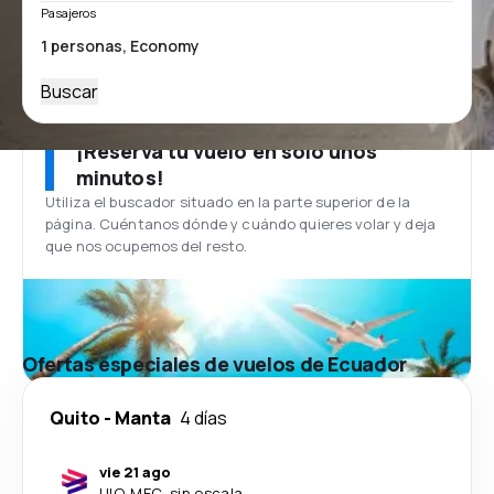
Pasajeros
Buscar
¡Reserva tu vuelo en solo unos
minutos!
Utiliza el buscador situado en la parte superior de la
página. Cuéntanos dónde y cuándo quieres volar y deja
que nos ocupemos del resto.
Ofertas especiales de vuelos de Ecuador
Quito
-
Manta
4 días
vie 21 ago
UIO
-
MEC
·
sin escala