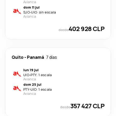
Avianca
dom 11 jul
SJO
-
UIO
·
sin escala
Avianca
402 928 CLP
desde
Quito
-
Panamá
7 días
lun 19 jul
UIO
-
PTY
·
1 escala
Avianca
dom 25 jul
PTY
-
UIO
·
1 escala
Avianca
357 427 CLP
desde