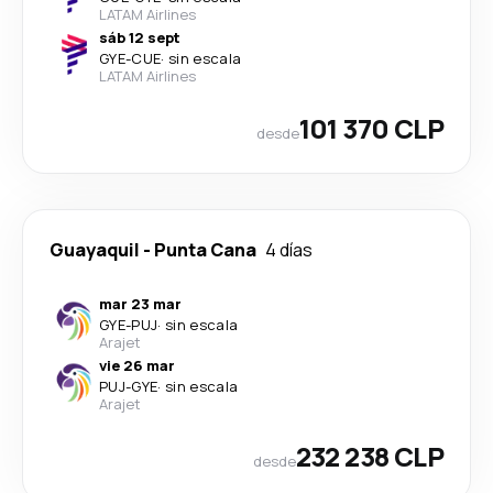
LATAM Airlines
sáb 12 sept
GYE
-
CUE
·
sin escala
LATAM Airlines
101 370 CLP
desde
Guayaquil
-
Punta Cana
4 días
mar 23 mar
GYE
-
PUJ
·
sin escala
Arajet
vie 26 mar
PUJ
-
GYE
·
sin escala
Arajet
232 238 CLP
desde