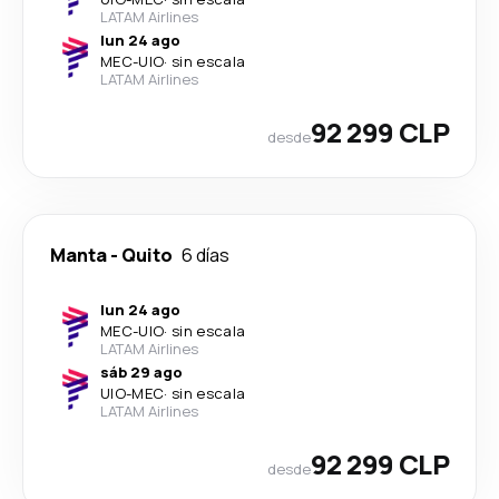
LATAM Airlines
lun 24 ago
MEC
-
UIO
·
sin escala
LATAM Airlines
92 299 CLP
desde
Manta
-
Quito
6 días
lun 24 ago
MEC
-
UIO
·
sin escala
LATAM Airlines
sáb 29 ago
UIO
-
MEC
·
sin escala
LATAM Airlines
92 299 CLP
desde