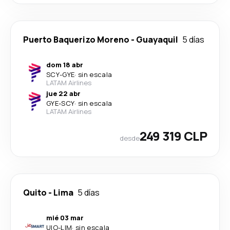
Puerto Baquerizo Moreno
-
Guayaquil
5 días
dom 18 abr
SCY
-
GYE
·
sin escala
LATAM Airlines
jue 22 abr
GYE
-
SCY
·
sin escala
LATAM Airlines
249 319 CLP
desde
Quito
-
Lima
5 días
mié 03 mar
UIO
-
LIM
·
sin escala