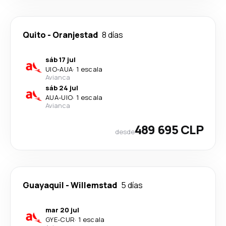
Quito
-
Oranjestad
8 días
sáb 17 jul
UIO
-
AUA
·
1 escala
Avianca
sáb 24 jul
AUA
-
UIO
·
1 escala
Avianca
489 695 CLP
desde
Guayaquil
-
Willemstad
5 días
mar 20 jul
GYE
-
CUR
·
1 escala