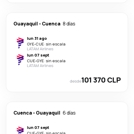
Guayaquil
-
Cuenca
8 días
lun 31 ago
GYE
-
CUE
·
sin escala
LATAM Airlines
lun 07 sept
CUE
-
GYE
·
sin escala
LATAM Airlines
101 370 CLP
desde
Cuenca
-
Guayaquil
6 días
lun 07 sept
CUE
-
GYE
·
sin escala