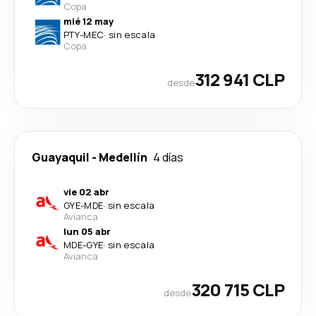
Copa
mié 12 may
PTY
-
MEC
·
sin escala
Copa
312 941 CLP
desde
Guayaquil
-
Medellín
4 días
vie 02 abr
GYE
-
MDE
·
sin escala
Avianca
lun 05 abr
MDE
-
GYE
·
sin escala
Avianca
320 715 CLP
desde