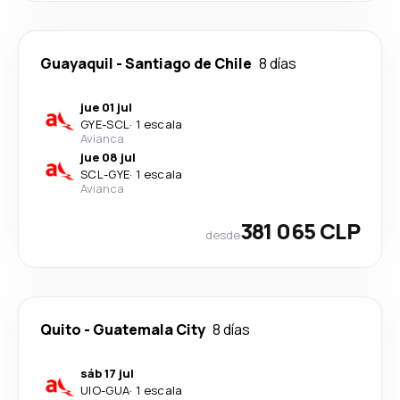
Guayaquil
-
Santiago de Chile
8 días
jue 01 jul
GYE
-
SCL
·
1 escala
Avianca
jue 08 jul
SCL
-
GYE
·
1 escala
Avianca
381 065 CLP
desde
Quito
-
Guatemala City
8 días
sáb 17 jul
UIO
-
GUA
·
1 escala