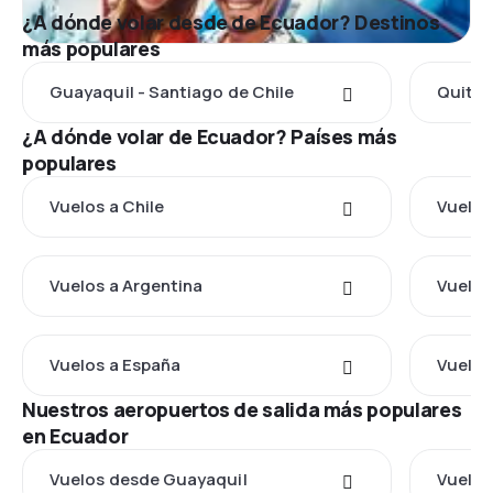
¿A dónde volar desde de Ecuador? Destinos
más populares
Guayaquil - Santiago de Chile
Quito 
¿A dónde volar de Ecuador? Países más
populares
Vuelos a Chile
Vuelos
Vuelos a Argentina
Vuelos
Vuelos a España
Vuelos
Nuestros aeropuertos de salida más populares
en Ecuador
Vuelos desde Guayaquil
Vuelos