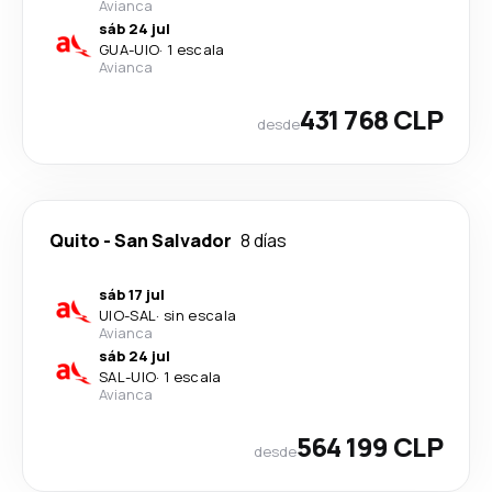
Avianca
sáb 24 jul
GUA
-
UIO
·
1 escala
Avianca
431 768 CLP
desde
Quito
-
San Salvador
8 días
sáb 17 jul
UIO
-
SAL
·
sin escala
Avianca
sáb 24 jul
SAL
-
UIO
·
1 escala
Avianca
564 199 CLP
desde