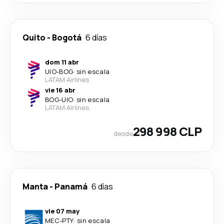
Quito
-
Bogotá
6 días
dom 11 abr
UIO
-
BOG
·
sin escala
LATAM Airlines
vie 16 abr
BOG
-
UIO
·
sin escala
LATAM Airlines
298 998 CLP
desde
Manta
-
Panamá
6 días
vie 07 may
MEC
-
PTY
·
sin escala