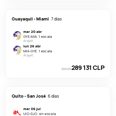
Guayaquil
-
Miami
7 días
mar 20 abr
GYE
-
MIA
·
1 escala
Arajet
lun 26 abr
MIA
-
GYE
·
1 escala
Arajet
289 131 CLP
desde
Quito
-
San José
6 días
mar 06 jul
UIO
-
SJO
·
sin escala