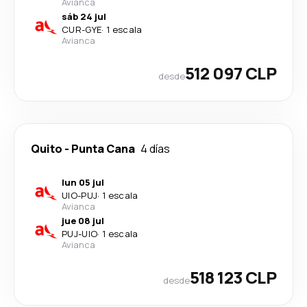
Avianca
sáb 24 jul
CUR
-
GYE
·
1 escala
Avianca
512 097 CLP
desde
Quito
-
Punta Cana
4 días
lun 05 jul
UIO
-
PUJ
·
1 escala
Avianca
jue 08 jul
PUJ
-
UIO
·
1 escala
Avianca
518 123 CLP
desde