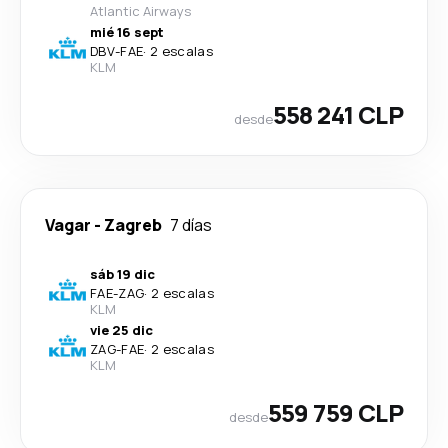
Atlantic Airways
mié 16 sept
DBV
-
FAE
·
2 escalas
KLM
558 241 CLP
desde
Vagar
-
Zagreb
7 días
sáb 19 dic
FAE
-
ZAG
·
2 escalas
KLM
vie 25 dic
ZAG
-
FAE
·
2 escalas
KLM
559 759 CLP
desde