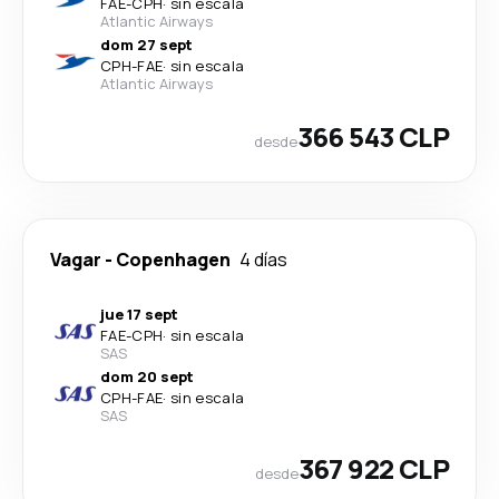
FAE
-
CPH
·
sin escala
Atlantic Airways
dom 27 sept
CPH
-
FAE
·
sin escala
Atlantic Airways
366 543 CLP
desde
Vagar
-
Copenhagen
4 días
jue 17 sept
FAE
-
CPH
·
sin escala
SAS
dom 20 sept
CPH
-
FAE
·
sin escala
SAS
367 922 CLP
desde