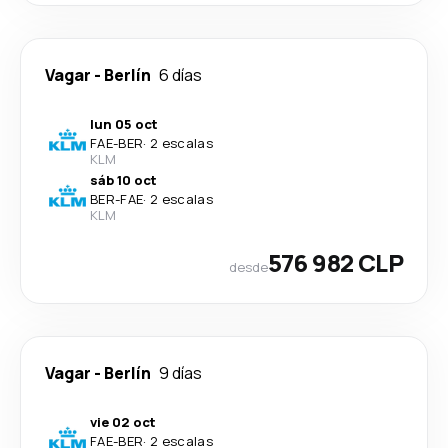
Vagar
-
Berlín
6 días
lun 05 oct
FAE
-
BER
·
2 escalas
KLM
sáb 10 oct
BER
-
FAE
·
2 escalas
KLM
576 982 CLP
desde
Vagar
-
Berlín
9 días
vie 02 oct
FAE
-
BER
·
2 escalas