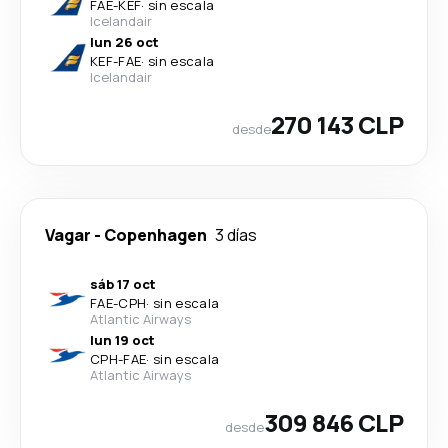
FAE
-
KEF
·
sin escala
Icelandair
lun 26 oct
KEF
-
FAE
·
sin escala
Icelandair
270 143 CLP
desde
Vagar
-
Copenhagen
3 días
sáb 17 oct
FAE
-
CPH
·
sin escala
Atlantic Airways
lun 19 oct
CPH
-
FAE
·
sin escala
Atlantic Airways
309 846 CLP
desde