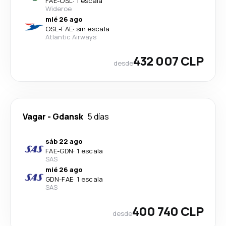
FAE
-
OSL
·
1 escala
Wideroe
mié 26 ago
OSL
-
FAE
·
sin escala
Atlantic Airways
432 007 CLP
desde
Vagar
-
Gdansk
5 días
sáb 22 ago
FAE
-
GDN
·
1 escala
SAS
mié 26 ago
GDN
-
FAE
·
1 escala
SAS
400 740 CLP
desde