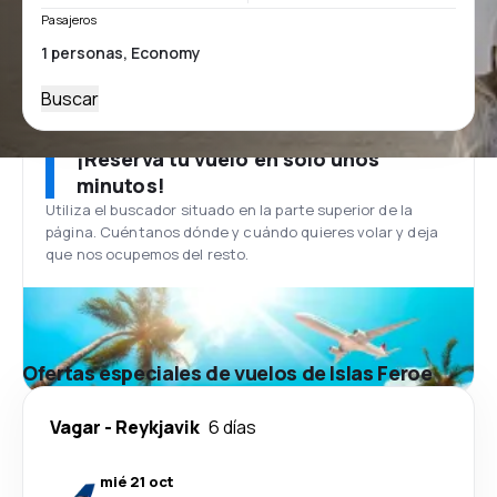
Pasajeros
Buscar
¡Reserva tu vuelo en solo unos
minutos!
Utiliza el buscador situado en la parte superior de la
página. Cuéntanos dónde y cuándo quieres volar y deja
que nos ocupemos del resto.
Ofertas especiales de vuelos de Islas Feroe
Vagar
-
Reykjavik
6 días
mié 21 oct