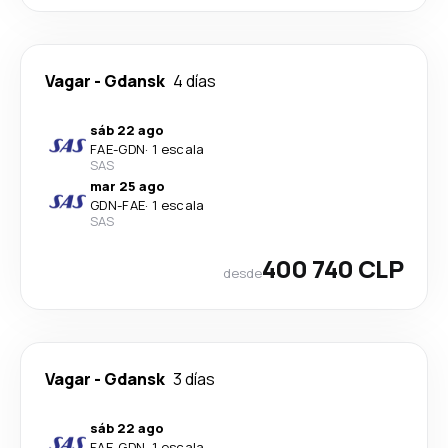
Vagar
-
Gdansk
4 días
sáb 22 ago
FAE
-
GDN
·
1 escala
SAS
mar 25 ago
GDN
-
FAE
·
1 escala
SAS
400 740 CLP
desde
Vagar
-
Gdansk
3 días
sáb 22 ago
FAE
-
GDN
·
1 escala