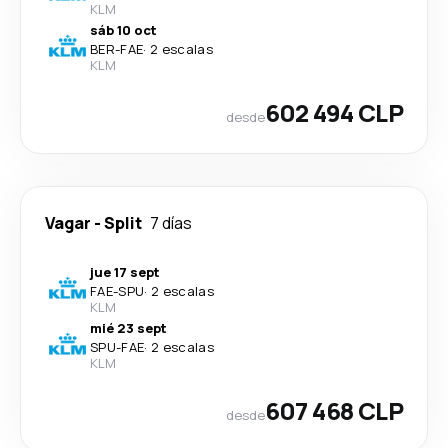
KLM
sáb 10 oct
BER
-
FAE
·
2 escalas
KLM
602 494 CLP
desde
Vagar
-
Split
7 días
jue 17 sept
FAE
-
SPU
·
2 escalas
KLM
mié 23 sept
SPU
-
FAE
·
2 escalas
KLM
607 468 CLP
desde