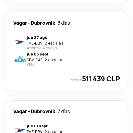
Vagar
-
Dubrovnik
8 días
jue 27 ago
FAE
-
DBV
·
2 escalas
Atlantic Airways
jue 03 sept
DBV
-
FAE
·
2 escalas
KLM
511 439 CLP
desde
Vagar
-
Dubrovnik
7 días
jue 10 sept
FAE
-
DBV
·
2 escalas