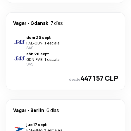
Vagar
-
Gdansk
7 días
dom 20 sept
FAE
-
GDN
·
1 escala
SAS
sáb 26 sept
GDN
-
FAE
·
1 escala
SAS
447 157 CLP
desde
Vagar
-
Berlín
6 días
jue 17 sept
FAE
-
BER
·
2 escalas