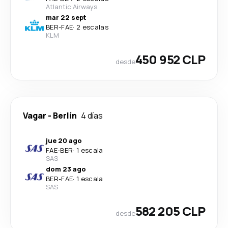
Atlantic Airways
mar 22 sept
BER
-
FAE
·
2 escalas
KLM
450 952 CLP
desde
Vagar
-
Berlín
4 días
jue 20 ago
FAE
-
BER
·
1 escala
SAS
dom 23 ago
BER
-
FAE
·
1 escala
SAS
582 205 CLP
desde