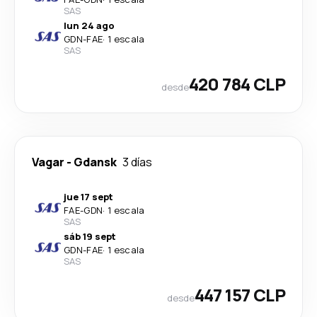
SAS
lun 24 ago
GDN
-
FAE
·
1 escala
SAS
420 784 CLP
desde
Vagar
-
Gdansk
3 días
jue 17 sept
FAE
-
GDN
·
1 escala
SAS
sáb 19 sept
GDN
-
FAE
·
1 escala
SAS
447 157 CLP
desde