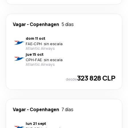
Vagar
-
Copenhagen
5 días
dom 11 oct
FAE
-
CPH
·
sin escala
Atlantic Airways
jue 15 oct
CPH
-
FAE
·
sin escala
Atlantic Airways
323 828 CLP
desde
Vagar
-
Copenhagen
7 días
lun 21 sept