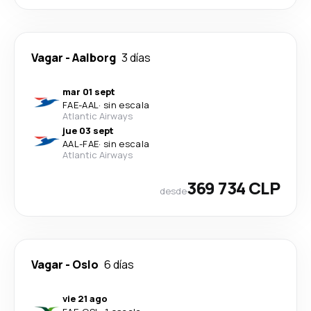
Vagar
-
Aalborg
3 días
mar 01 sept
FAE
-
AAL
·
sin escala
Atlantic Airways
jue 03 sept
AAL
-
FAE
·
sin escala
Atlantic Airways
369 734 CLP
desde
Vagar
-
Oslo
6 días
vie 21 ago