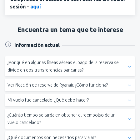
sesión -
aquí
Encuentra un tema que te interese
Información actual
¿Por qué en algunas líneas aéreas el pago de la reserva se
divide en dos transferencias bancarias?
Verificación de reserva de Ryanair. ¿Cómo funciona?
Mi vuelo fue cancelado. ¿Qué debo hacer?
¿Cuánto tiempo se tarda en obtener el reembolso de un
vuelo cancelado?
tu pasaje seguirá siendo
¿Contiene este artículo la información que andabas
válido.
¿Qué documentos son necesarios para viajar?
buscando?