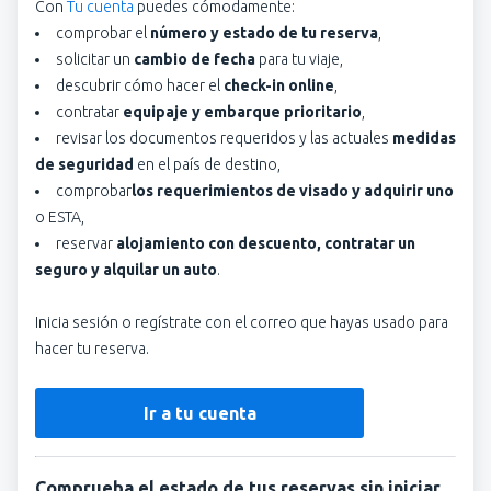
Con
Tu cuenta
puedes cómodamente:
comprobar el
número y estado de tu reserva
,
solicitar un
cambio de fecha
para tu viaje,
descubrir cómo hacer el
check-in online
,
contratar
equipaje y embarque prioritario
,
revisar los documentos requeridos y las actuales
medidas
de seguridad
en el país de destino,
comprobar
los requerimientos de visado y adquirir uno
o ESTA,
reservar
alojamiento con descuento, contratar un
seguro y alquilar un auto
.
Inicia sesión o regístrate con el correo que hayas usado para
hacer tu reserva.
Ir a tu cuenta
Comprueba el estado de tus reservas sin iniciar