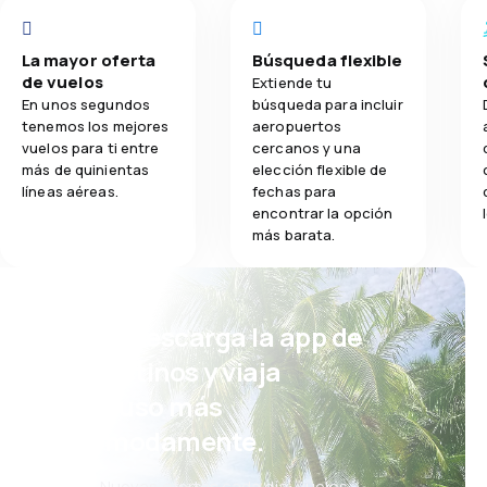
La mayor oferta
Búsqueda flexible
de vuelos
Extiende tu
En unos segundos
búsqueda para incluir
tenemos los mejores
aeropuertos
vuelos para ti entre
cercanos y una
más de quinientas
elección flexible de
líneas aéreas.
fechas para
encontrar la opción
más barata.
¡Eh! Descarga la app de
eDestinos y viaja
incluso más
cómodamente.
Nuevas ofertas cada día: vuelos,