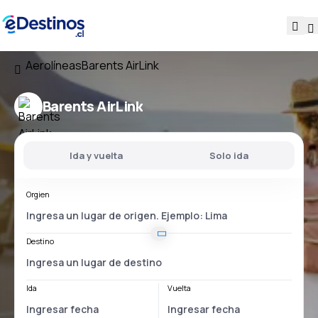
Aerolíneas
Barents AirLink
Barents AirLink
Ida y vuelta
Solo ida
Orgien
Destino
Ida
Vuelta