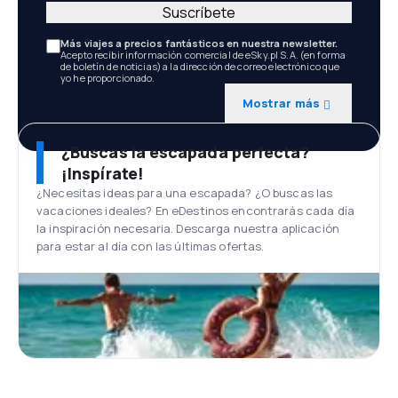
Suscríbete
Más viajes a precios fantásticos en nuestra newsletter.
Acepto recibir información comercial de eSky.pl S.A. (en forma
de boletín de noticias) a la dirección de correo electrónico que
yo he proporcionado.
Mostrar más
¿Buscas la escapada perfecta?
¡Inspírate!
¿Necesitas ideas para una escapada? ¿O buscas las
vacaciones ideales? En eDestinos encontrarás cada día
la inspiración necesaria. Descarga nuestra aplicación
para estar al día con las últimas ofertas.