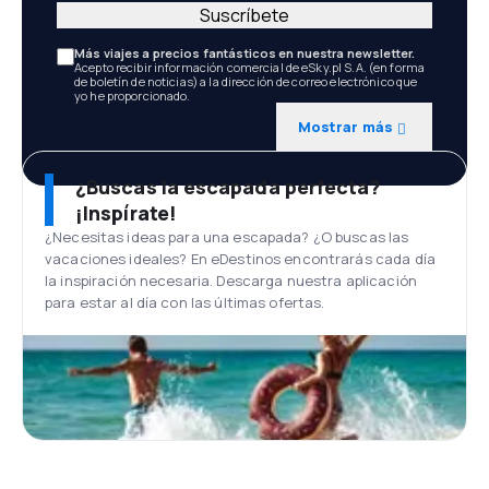
Suscríbete
Más viajes a precios fantásticos en nuestra newsletter.
Acepto recibir información comercial de eSky.pl S.A. (en forma
de boletín de noticias) a la dirección de correo electrónico que
yo he proporcionado.
Mostrar más
¿Buscas la escapada perfecta?
¡Inspírate!
¿Necesitas ideas para una escapada? ¿O buscas las
vacaciones ideales? En eDestinos encontrarás cada día
la inspiración necesaria. Descarga nuestra aplicación
para estar al día con las últimas ofertas.