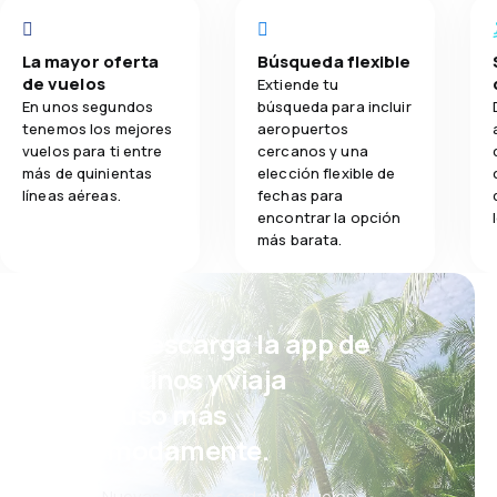
La mayor oferta
Búsqueda flexible
de vuelos
Extiende tu
En unos segundos
búsqueda para incluir
tenemos los mejores
aeropuertos
vuelos para ti entre
cercanos y una
más de quinientas
elección flexible de
líneas aéreas.
fechas para
encontrar la opción
más barata.
¡Eh! Descarga la app de
eDestinos y viaja
incluso más
cómodamente.
Nuevas ofertas cada día: vuelos,