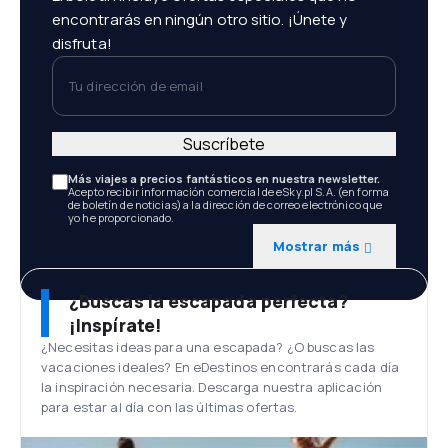
encontrarás en ningún otro sitio. ¡Únete y
disfruta!
Tu dirección de email
Suscríbete
Más viajes a precios fantásticos en nuestra newsletter.
Acepto recibir información comercial de eSky.pl S.A. (en forma
de boletín de noticias) a la dirección de correo electrónico que
yo he proporcionado.
Mostrar más
¿Buscas la escapada perfecta?
¡Inspírate!
¿Necesitas ideas para una escapada? ¿O buscas las
vacaciones ideales? En eDestinos encontrarás cada día
la inspiración necesaria. Descarga nuestra aplicación
para estar al día con las últimas ofertas.