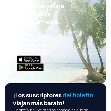
eDestinos y viaja
incluso más
cómodamente.
Nuevas ofertas cada día: vuelos,
vacaciones, escapadas
Cómoda gestión de reservas
¡Todo lo que importa, siempre al
alcance de tu mano!
¡Los suscriptores
del boletín
viajan más barato!
El boletín incluye ofertas especiales que no