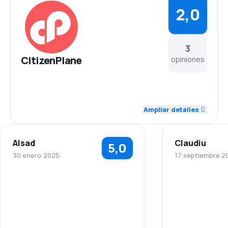
2,0
3
CitizenPlane
opiniones
3,0
Personal
Ampliar detalles
1,0
Puntualidad
Alsad
Claudiu
5,0
1,0
Red de conexiones
30 enero 2025
17 septiembre 2
1,0
Precio del billete
Personal
3,0
Comodidad de viaje
Puntualidad
1,0
Transporte de equipaje