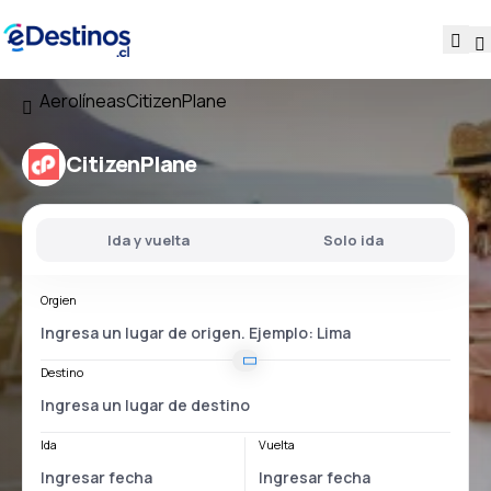
Aerolíneas
CitizenPlane
CitizenPlane
Ida y vuelta
Solo ida
Orgien
Destino
Ida
Vuelta