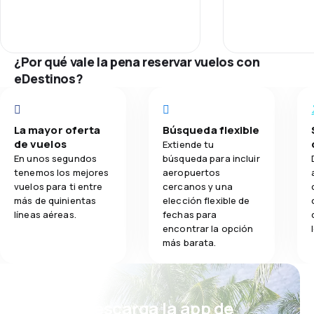
Red de conex
Precio del bill
¿Por qué vale la pena reservar vuelos con
eDestinos?
Comodidad de
Transporte de
La mayor oferta
Búsqueda flexible
de vuelos
Extiende tu
En unos segundos
búsqueda para incluir
tenemos los mejores
aeropuertos
vuelos para ti entre
cercanos y una
más de quinientas
elección flexible de
líneas aéreas.
fechas para
encontrar la opción
más barata.
¡Eh! Descarga la app de