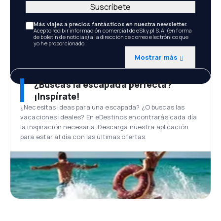
Suscríbete
Más viajes a precios fantásticos en nuestra newsletter.
Acepto recibir información comercial de eSky.pl S.A. (en forma
de boletín de noticias) a la dirección de correo electrónico que
yo he proporcionado.
Mostrar más
¿Buscas la escapada perfecta?
¡Inspírate!
¿Necesitas ideas para una escapada? ¿O buscas las
vacaciones ideales? En eDestinos encontrarás cada día
la inspiración necesaria. Descarga nuestra aplicación
para estar al día con las últimas ofertas.