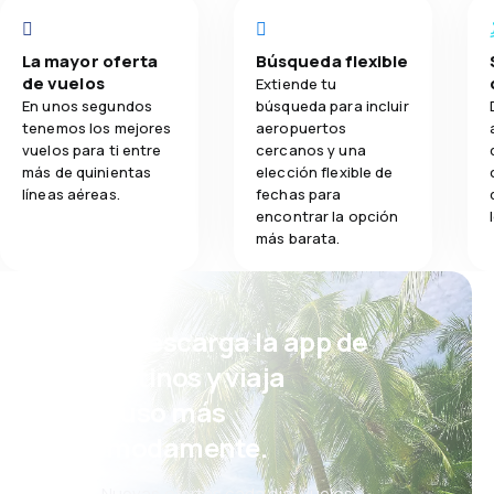
La mayor oferta
Búsqueda flexible
de vuelos
Extiende tu
En unos segundos
búsqueda para incluir
tenemos los mejores
aeropuertos
vuelos para ti entre
cercanos y una
más de quinientas
elección flexible de
líneas aéreas.
fechas para
encontrar la opción
más barata.
¡Eh! Descarga la app de
eDestinos y viaja
incluso más
cómodamente.
Nuevas ofertas cada día: vuelos,