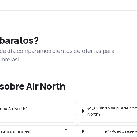
 baratos?
Cada día comparamos cientos de ofertas para
úbrelas!
sobre Air North
✔️ ¿Cuándo se puede compr
ínea Air North?
North?
 rutas similares?
✔️ ¿Puedo reserv