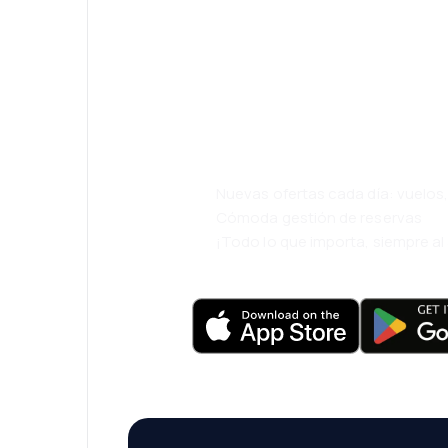
¡Eh! Descarga l
eDestinos y via
cómodamente.
Nuevas ofertas cada día: vuelo
Cómoda gestión de reservas
¡Todo lo que importa, siempre a