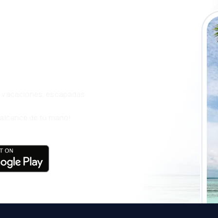
a app de
ja incluso más
s, vacaciones, escapadas
l alcance de tu mano!