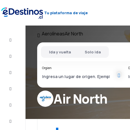
Tu plataforma de viaje
Aerolíneas
Air North
Vuelo+Hotel
Ida y vuelta
Solo ida
Vuelos
baratos
Orgien
D
Viajes
Alojamientos
Air North
Ofertas
Completa
el viaje