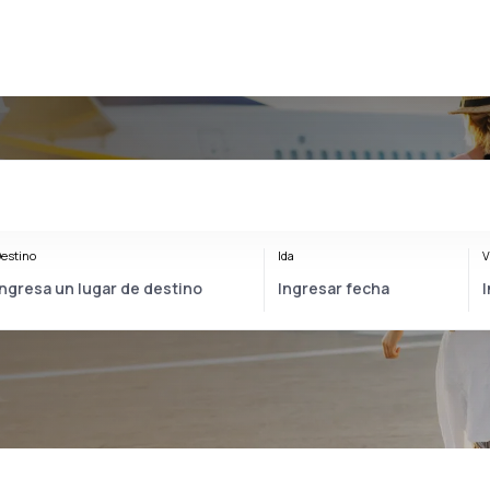
estino
Ida
V