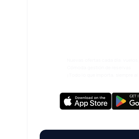
¡Eh! Descarga l
eDestinos y via
cómodamente.
Nuevas ofertas cada día: vuelo
Cómoda gestión de reservas
¡Todo lo que importa, siempre a