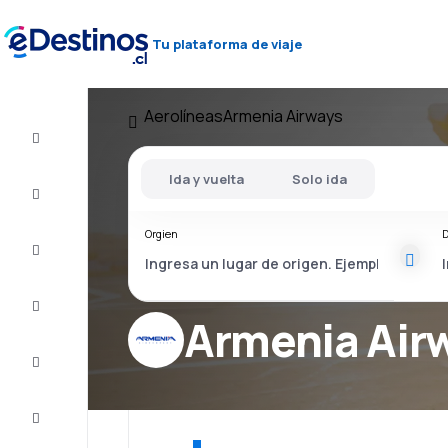
Tu plataforma de viaje
Aerolíneas
Armenia Airways
Vuelo+Hotel
Ida y vuelta
Solo ida
Vuelos
baratos
Orgien
D
Viajes
Alojamientos
Armenia Air
Ofertas
Completa
el viaje