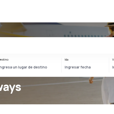
estino
Ida
V
ways