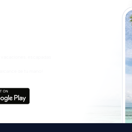
a app de
ja incluso más
s, vacaciones, escapadas
l alcance de tu mano!