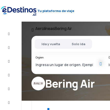
Tu plataforma de viaje
Aerolíneas
Bering Air
Vuelo+Hotel
Ida y vuelta
Solo ida
Vuelos
baratos
Orgien
D
Viajes
Alojamientos
Bering Air
Ofertas
Completa
el viaje