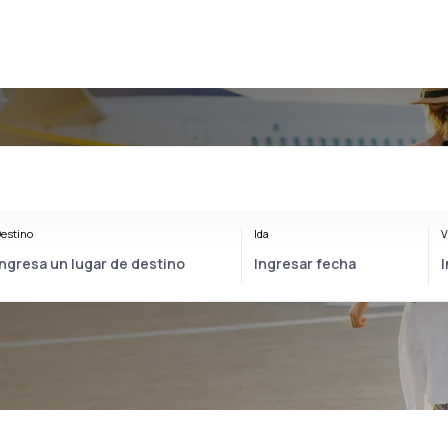
estino
Ida
V