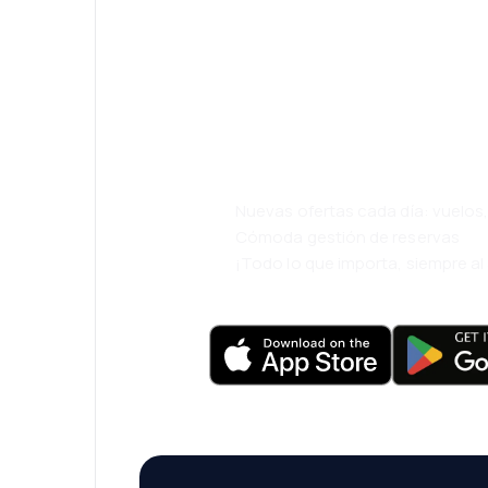
¡Eh! Descarga l
eDestinos y via
cómodamente.
Nuevas ofertas cada día: vuelo
Cómoda gestión de reservas
¡Todo lo que importa, siempre a