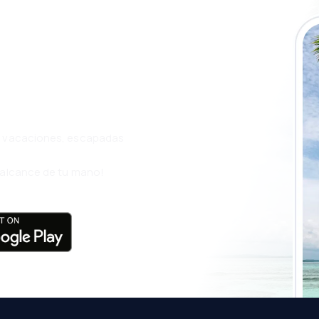
a app de
ja incluso más
s, vacaciones, escapadas
l alcance de tu mano!