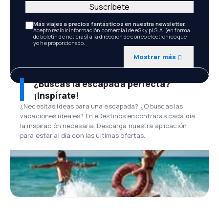
Suscríbete
Más viajes a precios fantásticos en nuestra newsletter.
Acepto recibir información comercial de eSky.pl S.A. (en forma
de boletín de noticias) a la dirección de correo electrónico que
yo he proporcionado.
Mostrar más
¿Buscas la escapada perfecta?
¡Inspírate!
¿Necesitas ideas para una escapada? ¿O buscas las
vacaciones ideales? En eDestinos encontrarás cada día
la inspiración necesaria. Descarga nuestra aplicación
para estar al día con las últimas ofertas.