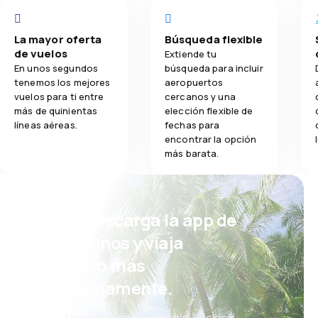
La mayor oferta
Búsqueda flexible
de vuelos
Extiende tu
En unos segundos
búsqueda para incluir
tenemos los mejores
aeropuertos
vuelos para ti entre
cercanos y una
más de quinientas
elección flexible de
líneas aéreas.
fechas para
encontrar la opción
más barata.
¡Eh! Descarga la app de
eDestinos y viaja
incluso más
cómodamente.
Nuevas ofertas cada día: vuelos,