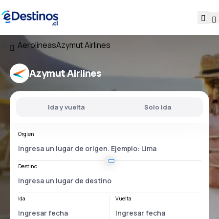
Aerolíneas
Azymut Airlines
Azymut Airlines
Ida y vuelta
Solo ida
Orgien
Destino
Ida
Vuelta