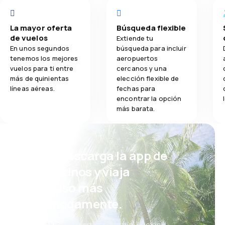
La mayor oferta
Búsqueda flexible
de vuelos
Extiende tu
En unos segundos
búsqueda para incluir
tenemos los mejores
aeropuertos
vuelos para ti entre
cercanos y una
más de quinientas
elección flexible de
líneas aéreas.
fechas para
encontrar la opción
más barata.
¡Eh! Descarga la app de
eDestinos y viaja
incluso más
cómodamente.
Nuevas ofertas cada día: vuelos,