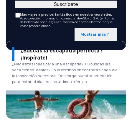
Suscríbete
Más viajes a precios fantásticos en nuestra newsletter.
Acepto recibir información comercial de eSky.pl S.A. (en forma
de boletín de noticias) a la dirección de correo electrónico que
yo he proporcionado.
Mostrar más
¿Buscas la escapada perfecta?
¡Inspírate!
¿Necesitas ideas para una escapada? ¿O buscas las
vacaciones ideales? En eDestinos encontrarás cada día
la inspiración necesaria. Descarga nuestra aplicación
para estar al día con las últimas ofertas.