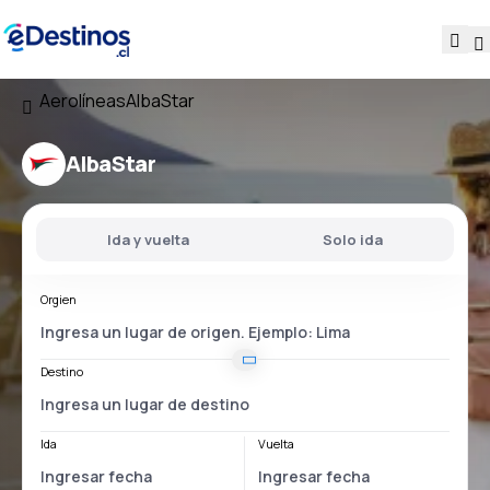
Aerolíneas
AlbaStar
AlbaStar
Ida y vuelta
Solo ida
Orgien
Destino
Ida
Vuelta