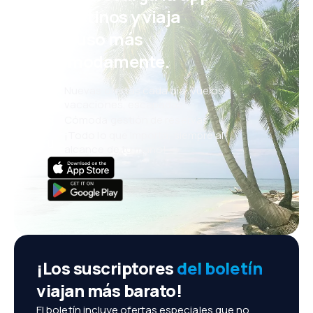
eDestinos y viaja
incluso más
cómodamente.
Nuevas ofertas cada día: vuelos,
vacaciones, escapadas
Cómoda gestión de reservas
¡Todo lo que importa, siempre al
alcance de tu mano!
¡Los suscriptores
del boletín
viajan más barato!
El boletín incluye ofertas especiales que no