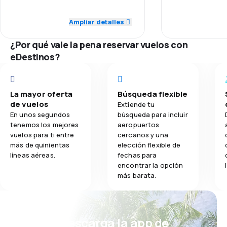
4,0
Personal
Personal
Ampliar detalles
3,6
Comidas
4,0
Puntualidad
Puntualidad
¿Por qué vale la pena reservar vuelos con
4,0
Red de conexiones
Red de conex
eDestinos?
3,0
Precio del billete
Precio del bill
La mayor oferta
Búsqueda flexible
3,0
Comodidad de viaje
Comodidad de
de vuelos
Extiende tu
En unos segundos
búsqueda para incluir
4,0
Transporte de equipaje
Transporte de
tenemos los mejores
aeropuertos
vuelos para ti entre
cercanos y una
más de quinientas
elección flexible de
3,0
Comidas
Comidas
líneas aéreas.
fechas para
encontrar la opción
más barata.
¡Eh! Descarga la app de