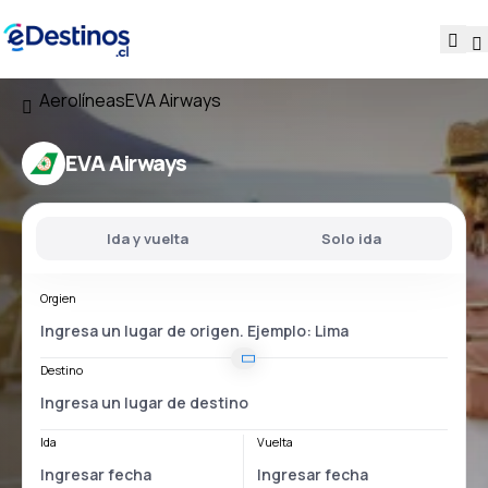
Aerolíneas
EVA Airways
EVA Airways
Ida y vuelta
Solo ida
Orgien
Destino
Ida
Vuelta