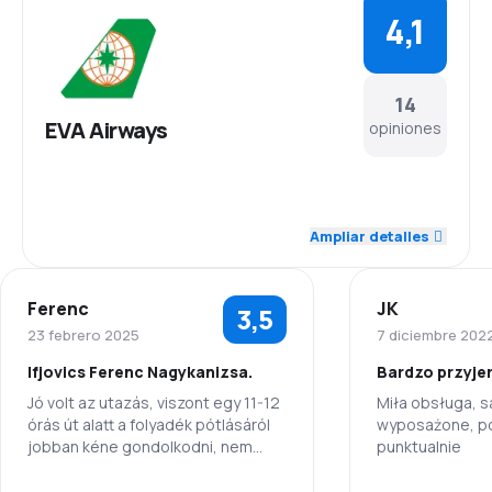
4,1
14
EVA Airways
opiniones
4,3
Personal
Ampliar detalles
4,2
Puntualidad
Ferenc
JK
3,5
4,1
Red de conexiones
23 febrero 2025
7 diciembre 202
Ifjovics Ferenc Nagykanizsa.
Bardzo przyje
3,8
Precio del billete
Jó volt az utazás, viszont egy 11-12
Miła obsługa, 
órás út alatt a folyadék pótlásáról
wyposażone, pos
4,1
Comodidad de viaje
jobban kéne gondolkodni, nem
punktualnie
csak az étkezések alkalmával
4,1
kellene italokat felszolgálni!
Transporte de equipaje