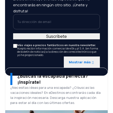
encontrarás en ningún otro sitio. ¡Únete y
disfruta!
Tu dirección de email
Suscríbete
Más viajes a precios fantásticos en nuestra newsletter.
Acepto recibir información comercial de eSky.pl S.A. (en forma
de boletín de noticias) a la dirección de correo electrónico que
yo he proporcionado.
Mostrar más
¿Buscas la escapada perfecta?
¡Inspírate!
¿Necesitas ideas para una escapada? ¿O buscas las
vacaciones ideales? En eDestinos encontrarás cada día
la inspiración necesaria. Descarga nuestra aplicación
para estar al día con las últimas ofertas.