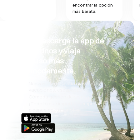
encontrar la opción
más barata.
¡Eh! Descarga la app de
eDestinos y viaja
incluso más
cómodamente.
Nuevas ofertas cada día: vuelos,
vacaciones, escapadas
Cómoda gestión de reservas
¡Todo lo que importa, siempre al
alcance de tu mano!