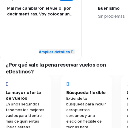
Mal me cambiaron el vuelo, por
Buenisimo
3,9
Precio del billete
decir mentiras. Voy colocar una
Sin problemas
denuncia.
3,9
Comodidad de viaje
1,0
Personal
Personal
4,2
Transporte de equipaje
1,0
Puntualidad
Puntualidad
Ampliar detalles
3,9
Comidas
1,0
Red de conexiones
Red de conex
¿Por qué vale la pena reservar vuelos con
5,0
eDestinos?
Comodidad de viaje
Precio del bill
5,0
Transporte de equipaje
Comodidad de
La mayor oferta
Búsqueda flexible
5,0
de vuelos
Comidas
Transporte de
Extiende tu
En unos segundos
búsqueda para incluir
tenemos los mejores
aeropuertos
Comidas
vuelos para ti entre
cercanos y una
más de quinientas
elección flexible de
líneas aéreas.
fechas para