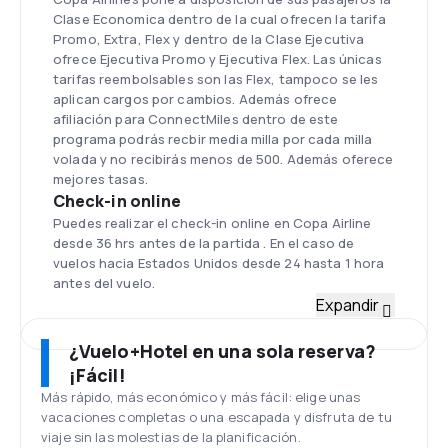
Clase Economica dentro de la cual ofrecen la tarifa
Promo, Extra, Flex y dentro de la Clase Ejecutiva
ofrece Ejecutiva Promo y Ejecutiva Flex. Las únicas
tarifas reembolsables son las Flex, tampoco se les
aplican cargos por cambios. Además ofrece
afiliación para ConnectMiles dentro de este
programa podrás recbir media milla por cada milla
volada y no recibirás menos de 500. Además oferece
mejores tasas.
Check-in online
Puedes realizar el check-in online en Copa Airline
desde 36 hrs antes de la partida . En el caso de
vuelos hacia Estados Unidos desde 24 hasta 1 hora
antes del vuelo.
Flota
Expandir
Boeing 737-800, Boeing 737 MAX 8, Boeing 767-
200ER, Boeing 767-300ER, Boeing 777-200ER,
¿Vuelo+Hotel en una sola reserva?
Boeing 787-8, Boeing 787-9, Embraer 145, Embraer
¡Fácil!
170, Embraer 175, Embraer 190
Más rápido, más económico y más fácil: elige unas
Aeropuerto Internacional Juan
vacaciones completas o una escapada y disfruta de tu
Santamaria
viaje sin las molestias de la planificación.