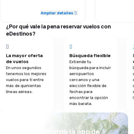
5,0
Red de conexiones
Red de conex
Ampliar detalles
3,9
Comidas
¿Por qué vale la pena reservar vuelos con
4,0
Precio del billete
Precio del bill
eDestinos?
5,0
Comodidad de viaje
Comodidad de
5,0
La mayor oferta
Búsqueda flexible
Transporte de equipaje
Transporte de
de vuelos
Extiende tu
En unos segundos
búsqueda para incluir
4,0
Comidas
Comidas
tenemos los mejores
aeropuertos
vuelos para ti entre
cercanos y una
más de quinientas
elección flexible de
líneas aéreas.
fechas para
encontrar la opción
más barata.
¡Eh! Descarga la app de