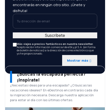
encontrarás en ningún otro sitio. ¡Únete y
disfruta!
Tu dirección de email
Suscríbete
Más viajes a precios fantásticos en nuestra newsletter.
Acepto recibir información comercial de eSky.pl S.A. (en forma
de boletín de noticias) a la dirección de correo electrónico que
yo he proporcionado.
Mostrar más
¿Buscas la escapada perfecta?
¡Inspírate!
¿Necesitas ideas para una escapada? ¿O buscas las
vacaciones ideales? En eDestinos encontrarás cada día
la inspiración necesaria. Descarga nuestra aplicación
para estar al día con las últimas ofertas.