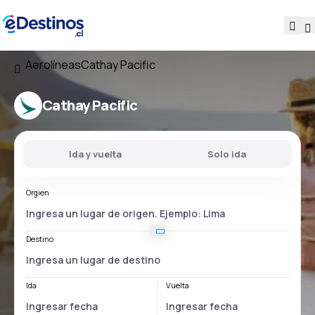
Aerolíneas
Cathay Pacific
Cathay Pacific
Ida y vuelta
Solo ida
Orgien
Destino
Ida
Vuelta