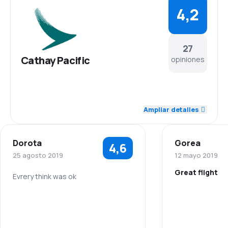
4,2
27
Cathay Pacific
opiniones
4,2
Personal
Ampliar detalles
4,2
Puntualidad
Dorota
Gorea
4,6
4,3
Red de conexiones
25 agosto 2019
12 mayo 2019
Great flight
3,9
Precio del billete
Evrery think was ok
5,0
Personal
Personal
4,0
Comodidad de viaje
4,0
Puntualidad
Puntualidad
4,1
Transporte de equipaje