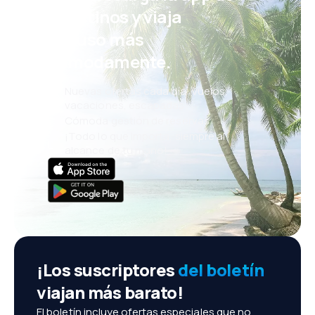
eDestinos y viaja
incluso más
cómodamente.
Nuevas ofertas cada día: vuelos,
vacaciones, escapadas
Cómoda gestión de reservas
¡Todo lo que importa, siempre al
alcance de tu mano!
¡Los suscriptores
del boletín
viajan más barato!
El boletín incluye ofertas especiales que no