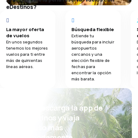
eDestinos?
La mayor oferta
Búsqueda flexible
de vuelos
Extiende tu
En unos segundos
búsqueda para incluir
tenemos los mejores
aeropuertos
vuelos para ti entre
cercanos y una
más de quinientas
elección flexible de
líneas aéreas.
fechas para
encontrar la opción
más barata.
¡Eh! Descarga la app de
eDestinos y viaja
incluso más
cómodamente.