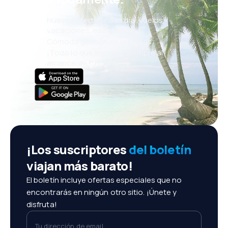
Nuevas ofertas cada día: vuelos,
vacaciones, escapadas
Cómoda gestión de reservas
¡Todo lo que importa, siempre al
alcance de tu mano!
¡Los suscriptores
del boletín
viajan más barato!
El boletín incluye ofertas especiales que no
encontrarás en ningún otro sitio. ¡Únete y
disfruta!
Tu dirección de email