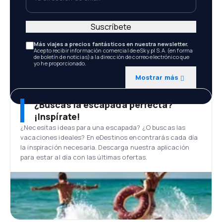
Suscríbete
Más viajes a precios fantásticos en nuestra newsletter.
Acepto recibir información comercial de eSky.pl S.A. (en forma
de boletín de noticias) a la dirección de correo electrónico que
yo he proporcionado.
Mostrar más
¿Buscas la escapada perfecta?
¡Inspírate!
¿Necesitas ideas para una escapada? ¿O buscas las
vacaciones ideales? En eDestinos encontrarás cada día
la inspiración necesaria. Descarga nuestra aplicación
para estar al día con las últimas ofertas.