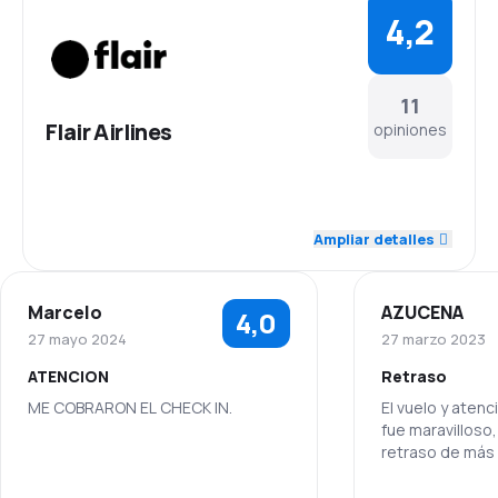
4,2
11
Flair Airlines
opiniones
4,6
Personal
Ampliar detalles
4,4
Puntualidad
Marcelo
AZUCENA
4,0
4,4
Red de conexiones
27 mayo 2024
27 marzo 2023
ATENCION
Retraso
4,4
Precio del billete
ME COBRARON EL CHECK IN.
El vuelo y aten
fue maravilloso,
3,9
Comodidad de viaje
retraso de más 
4,1
Transporte de equipaje