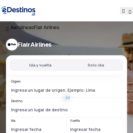
Aerolíneas
Flair Airlines
Flair Airlines
Ida y vuelta
Solo ida
Orgien
Destino
Ida
Vuelta