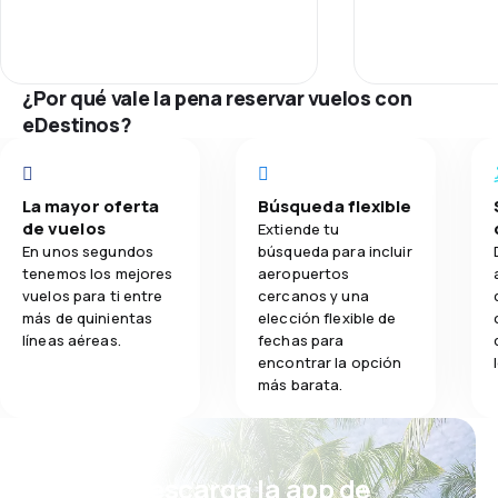
Personal
3,6
Comidas
Puntualidad
¿Por qué vale la pena reservar vuelos con
Red de conex
eDestinos?
Precio del bill
La mayor oferta
Búsqueda flexible
Comodidad de
de vuelos
Extiende tu
En unos segundos
búsqueda para incluir
Transporte de
tenemos los mejores
aeropuertos
vuelos para ti entre
cercanos y una
más de quinientas
elección flexible de
líneas aéreas.
fechas para
encontrar la opción
más barata.
¡Eh! Descarga la app de