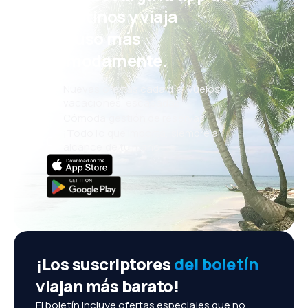
eDestinos y viaja
incluso más
cómodamente.
Nuevas ofertas cada día: vuelos,
vacaciones, escapadas
Cómoda gestión de reservas
¡Todo lo que importa, siempre al
alcance de tu mano!
¡Los suscriptores
del boletín
viajan más barato!
El boletín incluye ofertas especiales que no