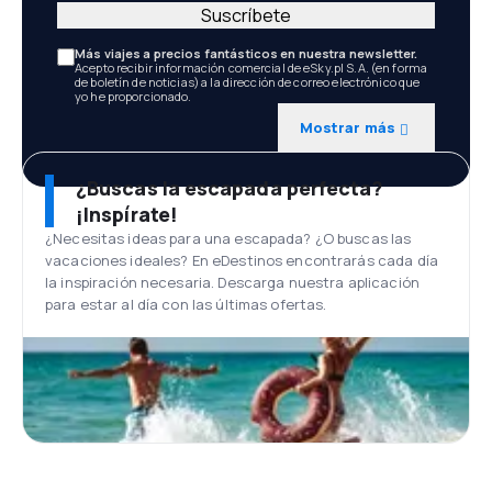
Suscríbete
Más viajes a precios fantásticos en nuestra newsletter.
Acepto recibir información comercial de eSky.pl S.A. (en forma
de boletín de noticias) a la dirección de correo electrónico que
yo he proporcionado.
Mostrar más
¿Buscas la escapada perfecta?
¡Inspírate!
¿Necesitas ideas para una escapada? ¿O buscas las
vacaciones ideales? En eDestinos encontrarás cada día
la inspiración necesaria. Descarga nuestra aplicación
para estar al día con las últimas ofertas.