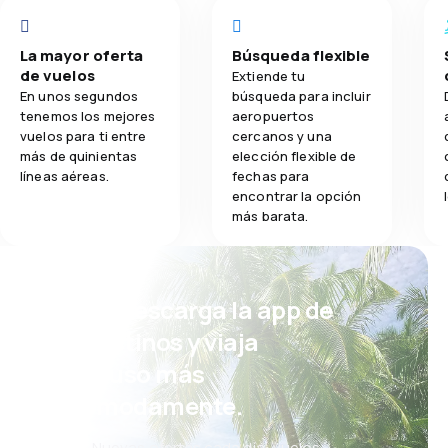
La mayor oferta
Búsqueda flexible
de vuelos
Extiende tu
En unos segundos
búsqueda para incluir
tenemos los mejores
aeropuertos
vuelos para ti entre
cercanos y una
más de quinientas
elección flexible de
líneas aéreas.
fechas para
encontrar la opción
más barata.
¡Eh! Descarga la app de
eDestinos y viaja
incluso más
cómodamente.
Nuevas ofertas cada día: vuelos,