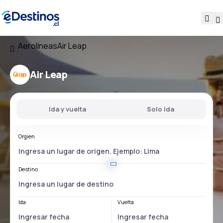
Aerolíneas
Air Leap
Air Leap
Ida y vuelta
Solo ida
Orgien
Destino
Ida
Vuelta