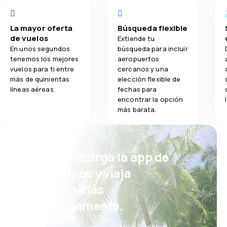
La mayor oferta
Búsqueda flexible
de vuelos
Extiende tu
En unos segundos
búsqueda para incluir
tenemos los mejores
aeropuertos
vuelos para ti entre
cercanos y una
más de quinientas
elección flexible de
líneas aéreas.
fechas para
encontrar la opción
más barata.
¡Eh! Descarga la app de
eDestinos y viaja
incluso más
cómodamente.
Nuevas ofertas cada día: vuelos,