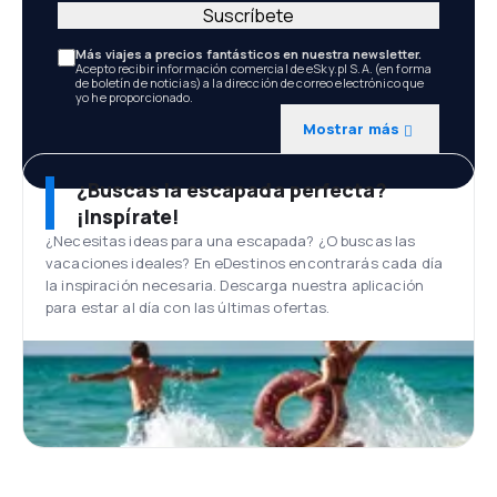
Suscríbete
Más viajes a precios fantásticos en nuestra newsletter.
Acepto recibir información comercial de eSky.pl S.A. (en forma
de boletín de noticias) a la dirección de correo electrónico que
yo he proporcionado.
Mostrar más
¿Buscas la escapada perfecta?
¡Inspírate!
¿Necesitas ideas para una escapada? ¿O buscas las
vacaciones ideales? En eDestinos encontrarás cada día
la inspiración necesaria. Descarga nuestra aplicación
para estar al día con las últimas ofertas.