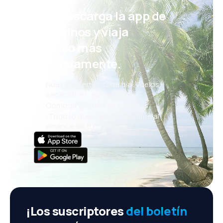
¡Eh! Descarga la app de
eDestinos y viaja
incluso más
cómodamente.
Nuevas ofertas cada día: vuelos,
vacaciones, escapadas
Cómoda gestión de reservas
¡Todo lo que importa, siempre al
alcance de tu mano!
¡Los suscriptores
del boletín