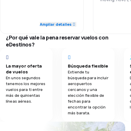
5,0
Personal
agency for trave
4,3
Transporte de equipaje
Personal
5,0
Puntualidad
Ampliar detalles
4,0
Comidas
Puntualidad
5,0
Red de conexiones
¿Por qué vale la pena reservar vuelos con
Red de conex
2,0
eDestinos?
Precio del billete
Precio del bill
3,0
Comodidad de viaje
La mayor oferta
Búsqueda flexible
Comodidad de
5,0
de vuelos
Transporte de equipaje
Extiende tu
En unos segundos
búsqueda para incluir
Transporte de
tenemos los mejores
aeropuertos
2,0
Comidas
vuelos para ti entre
cercanos y una
más de quinientas
elección flexible de
Comidas
líneas aéreas.
fechas para
encontrar la opción
más barata.