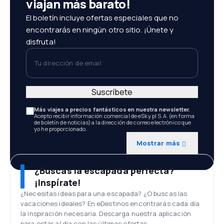
viajan más barato!
El boletín incluye ofertas especiales que no
encontrarás en ningún otro sitio. ¡Únete y
disfruta!
Tu dirección de email
Suscríbete
Más viajes a precios fantásticos en nuestra newsletter.
Acepto recibir información comercial de eSky.pl S.A. (en forma
de boletín de noticias) a la dirección de correo electrónico que
yo he proporcionado.
Mostrar más
¿Buscas la escapada perfecta?
¡Inspírate!
¿Necesitas ideas para una escapada? ¿O buscas las
vacaciones ideales? En eDestinos encontrarás cada día
la inspiración necesaria. Descarga nuestra aplicación
para estar al día con las últimas ofertas.