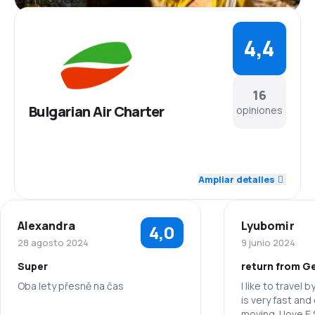
4,4
16
Bulgarian Air Charter
opiniones
4,6
Personal
Ampliar detalles
4,7
Puntualidad
Alexandra
Lyubomir
4,0
4,7
Red de conexiones
28 agosto 2024
9 junio 2024
Super
return from G
3,9
Precio del billete
Oba lety přesně na čas
I like to travel 
is very fast and
4,4
Comodidad de viaje
moving. I love E SKAY , EXCELENT