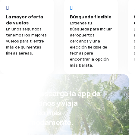
La mayor oferta
Búsqueda flexible
de vuelos
Extiende tu
En unos segundos
búsqueda para incluir
tenemos los mejores
aeropuertos
vuelos para ti entre
cercanos y una
más de quinientas
elección flexible de
líneas aéreas.
fechas para
encontrar la opción
más barata.
¡Eh! Descarga la app de
eDestinos y viaja
incluso más
cómodamente.
Nuevas ofertas cada día: vuelos,