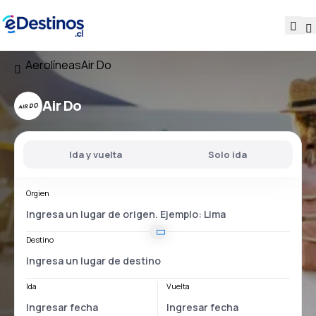
Aerolíneas
Air Do
Air Do
Ida y vuelta
Solo ida
Orgien
Destino
Ida
Vuelta