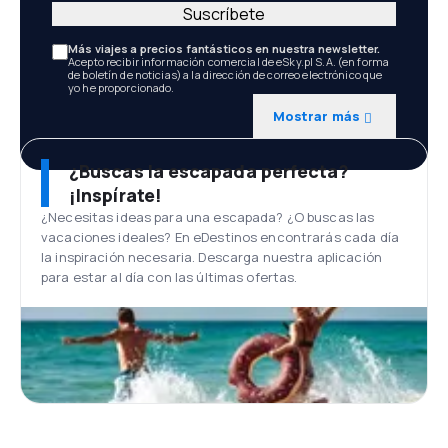
Suscríbete
Más viajes a precios fantásticos en nuestra newsletter.
Acepto recibir información comercial de eSky.pl S.A. (en forma
de boletín de noticias) a la dirección de correo electrónico que
yo he proporcionado.
Mostrar más
¿Buscas la escapada perfecta?
¡Inspírate!
¿Necesitas ideas para una escapada? ¿O buscas las
vacaciones ideales? En eDestinos encontrarás cada día
la inspiración necesaria. Descarga nuestra aplicación
para estar al día con las últimas ofertas.