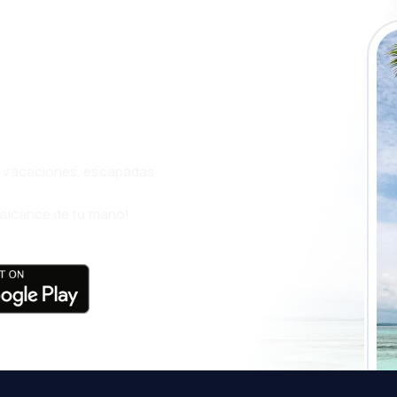
a app de
ja incluso más
s, vacaciones, escapadas
l alcance de tu mano!