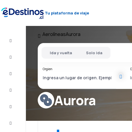
Tu plataforma de viaje
Aerolíneas
Aurora
Vuelo+Hotel
Ida y vuelta
Solo ida
Vuelos
baratos
Orgien
D
Viajes
Alojamientos
Aurora
Ofertas
Completa
el viaje