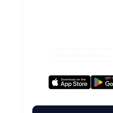
¡Eh! Descarga l
eDestinos y via
cómodamente.
Nuevas ofertas cada día: vuelo
Cómoda gestión de reservas
¡Todo lo que importa, siempre a