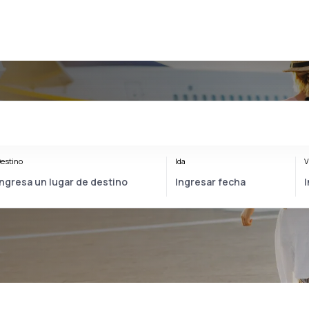
estino
Ida
V