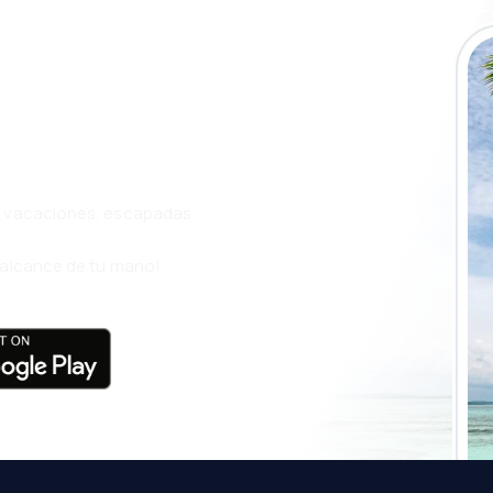
a app de
ja incluso más
s, vacaciones, escapadas
l alcance de tu mano!