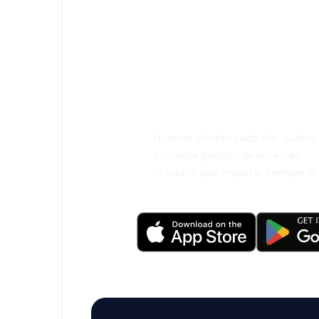
¡Eh! Descarga l
eDestinos y via
cómodamente.
Nuevas ofertas cada día: vuelo
Cómoda gestión de reservas
¡Todo lo que importa, siempre a