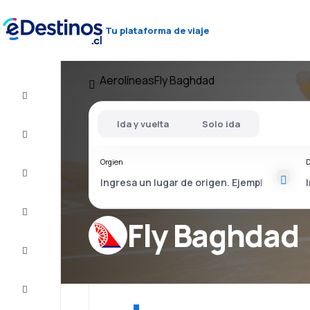
Tu plataforma de viaje
Aerolíneas
Fly Baghdad
Vuelo+Hotel
Ida y vuelta
Solo ida
Vuelos
baratos
Orgien
D
Viajes
Alojamientos
Fly Baghdad
Ofertas
Completa
el viaje