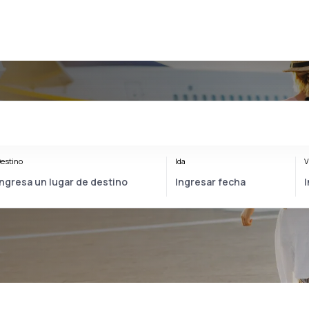
estino
Ida
V