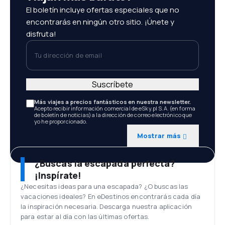
El boletín incluye ofertas especiales que no
encontrarás en ningún otro sitio. ¡Únete y
disfruta!
Tu dirección de email
Suscríbete
Más viajes a precios fantásticos en nuestra newsletter.
Acepto recibir información comercial de eSky.pl S.A. (en forma
de boletín de noticias) a la dirección de correo electrónico que
yo he proporcionado.
Mostrar más
¿Buscas la escapada perfecta?
¡Inspírate!
¿Necesitas ideas para una escapada? ¿O buscas las
vacaciones ideales? En eDestinos encontrarás cada día
la inspiración necesaria. Descarga nuestra aplicación
para estar al día con las últimas ofertas.