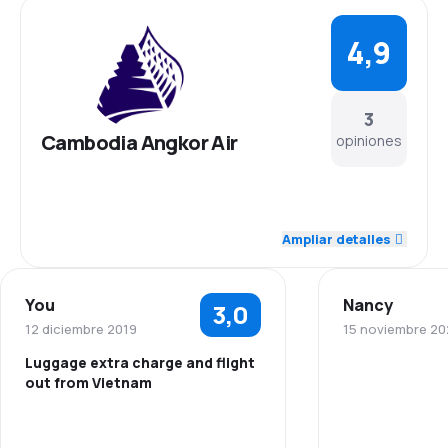
4,9
3
Cambodia Angkor Air
opiniones
5,0
Personal
Ampliar detalles
5,0
Puntualidad
You
Nancy
3,0
5,0
Red de conexiones
12 diciembre 2019
15 noviembre 20
Luggage extra charge and flight
5,0
Precio del billete
out from Vietnam
Personal
5,0
Comodidad de viaje
Puntualidad