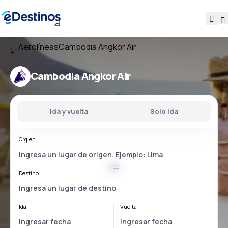
Aerolíneas
Cambodia Angkor Air
Cambodia Angkor Air
Ida y vuelta
Solo ida
Orgien
Destino
Ida
Vuelta