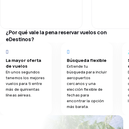
5,0
Transporte de equipaje
Red de conex
Precio del bill
¿Por qué vale la pena reservar vuelos con
eDestinos?
Comodidad de
Transporte de
La mayor oferta
Búsqueda flexible
de vuelos
Extiende tu
En unos segundos
búsqueda para incluir
tenemos los mejores
aeropuertos
vuelos para ti entre
cercanos y una
más de quinientas
elección flexible de
líneas aéreas.
fechas para
encontrar la opción
más barata.