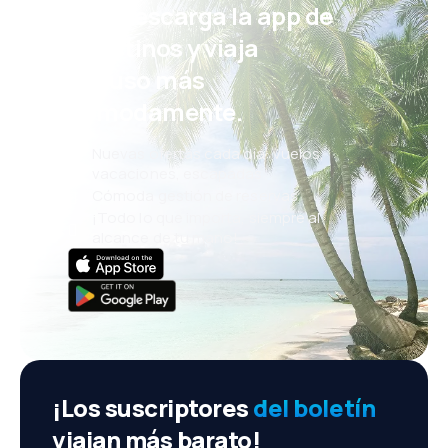
¡Eh! Descarga la app de
eDestinos y viaja
incluso más
cómodamente.
Nuevas ofertas cada día: vuelos,
vacaciones, escapadas
Cómoda gestión de reservas
¡Todo lo que importa, siempre al
alcance de tu mano!
¡Los suscriptores
del boletín
viajan más barato!