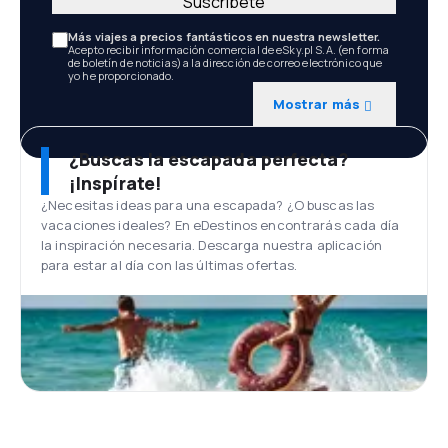
Suscríbete
Más viajes a precios fantásticos en nuestra newsletter.
Acepto recibir información comercial de eSky.pl S.A. (en forma
de boletín de noticias) a la dirección de correo electrónico que
yo he proporcionado.
Mostrar más
¿Buscas la escapada perfecta?
¡Inspírate!
¿Necesitas ideas para una escapada? ¿O buscas las
vacaciones ideales? En eDestinos encontrarás cada día
la inspiración necesaria. Descarga nuestra aplicación
para estar al día con las últimas ofertas.