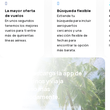
La mayor oferta
Búsqueda flexible
de vuelos
Extiende tu
En unos segundos
búsqueda para incluir
tenemos los mejores
aeropuertos
vuelos para ti entre
cercanos y una
más de quinientas
elección flexible de
líneas aéreas.
fechas para
encontrar la opción
más barata.
¡Eh! Descarga la app de
eDestinos y viaja
incluso más
cómodamente.
Nuevas ofertas cada día: vuelos,