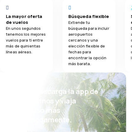
La mayor oferta
Búsqueda flexible
de vuelos
Extiende tu
En unos segundos
búsqueda para incluir
tenemos los mejores
aeropuertos
vuelos para ti entre
cercanos y una
más de quinientas
elección flexible de
líneas aéreas.
fechas para
encontrar la opción
más barata.
¡Eh! Descarga la app de
eDestinos y viaja
incluso más
cómodamente.
Nuevas ofertas cada día: vuelos,