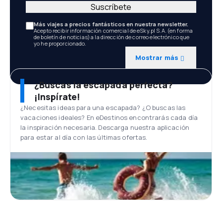
Suscríbete
Más viajes a precios fantásticos en nuestra newsletter.
Acepto recibir información comercial de eSky.pl S.A. (en forma
de boletín de noticias) a la dirección de correo electrónico que
yo he proporcionado.
Mostrar más
¿Buscas la escapada perfecta?
¡Inspírate!
¿Necesitas ideas para una escapada? ¿O buscas las
vacaciones ideales? En eDestinos encontrarás cada día
la inspiración necesaria. Descarga nuestra aplicación
para estar al día con las últimas ofertas.