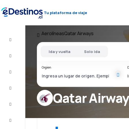
Tu plataforma de viaje
Aerolíneas
Qatar Airways
Vuelo+Hotel
Ida y vuelta
Solo ida
Vuelos
baratos
Orgien
D
Viajes
Alojamientos
Qatar Airwa
Ofertas
Completa
el viaje