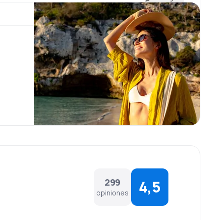
Expandir
l 5000, Bombardier Global Express XRS, Boeing 777-
 Freighter, Airbus A321-200, Airbus A330-300, Airbus
, restaurantes, bares y otras tiendas, además de
su nuevo centro, Nuevo Aeropuerto Internacional de
dio, Oriente Medio y Extremo Oriente. Bebidas de
en junio de 2014, con los planes para la aeronave que
mente fueron servidos con el A380 a finales de mayo
lanzamiento del A350 XWB; el primer A350-900 de
 casi un mes después, el 15 de enero 2015.
299
4,5
opiniones