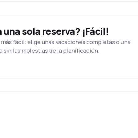
aviones, del tipo Bombardier Challenger 605, Bombardier Globa
rgo Freighter, Airbus Long Range A319LR, Airbus A300-600 Cargo
0-600.
una sola reserva? ¡Fácil!
n el Qatar Airways Tower en Doha, donde puedes encontrar cafés
más fácil: elige unas vacaciones completas o una
rnet. El 27 de mayo de 2014, inició operaciones completas en 
e sin las molestias de la planificación.
, posee cocina internacional, desde Europa, el subcontinente in
es.
de 2014. La aerolínea recibió tres primeros aviones Airbus A380 
Farnborough.; otros dos puntos europeos no revelados probable
s comenzaron en octubre de 2014. Se convirtió en el cliente de 
de diciembre de 2014 y tuvo su primer vuelo a Frankfurt ingresos