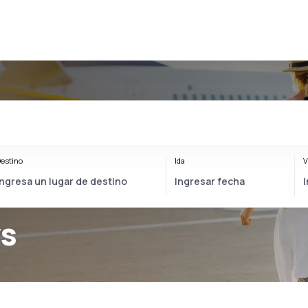
estino
Ida
V
ys