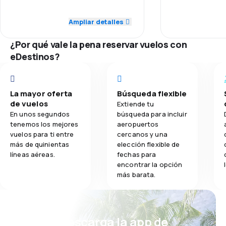
5,0
Puntualidad
Red de conex
Ampliar detalles
5,0
Comidas
5,0
Red de conexiones
¿Por qué vale la pena reservar vuelos con
Precio del bill
5,0
eDestinos?
Precio del billete
Comodidad de
5,0
Comodidad de viaje
La mayor oferta
Búsqueda flexible
Transporte de
5,0
de vuelos
Transporte de equipaje
Extiende tu
En unos segundos
búsqueda para incluir
tenemos los mejores
aeropuertos
vuelos para ti entre
cercanos y una
más de quinientas
elección flexible de
líneas aéreas.
fechas para
encontrar la opción
más barata.
¡Eh! Descarga la app de