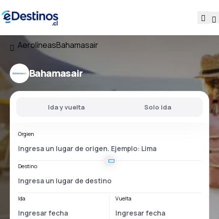
Aerolíneas
Bahamasair
Bahamasair
Ida y vuelta
Solo ida
Orgien
Destino
Ida
Vuelta