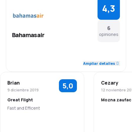
4,3
6
Bahamasair
opiniones
4,3
Personal
Ampliar detalles
4,4
Puntualidad
Brian
Cezary
5,0
4,0
Red de conexiones
9 diciembre 2019
12 noviembre 20
Great Flight
Mozna zaufac
3,8
Precio del billete
Fast and Efficent
Personal
4,2
Comodidad de viaje
5,0
Personal
Puntualidad
4,0
Transporte de equipaje