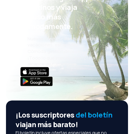
eDestinos y viaja
incluso más
cómodamente.
Nuevas ofertas cada día: vuelos,
vacaciones, escapadas
Cómoda gestión de reservas
¡Todo lo que importa, siempre al
alcance de tu mano!
¡Los suscriptores
del boletín
viajan más barato!
El boletín incluye ofertas especiales que no