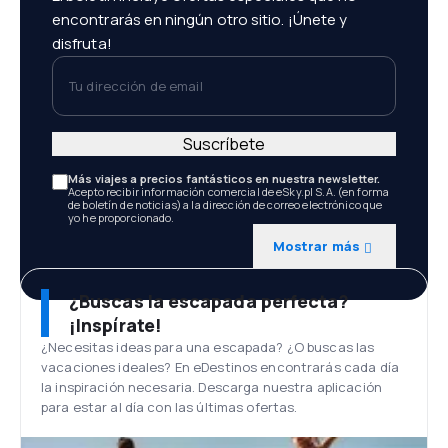
encontrarás en ningún otro sitio. ¡Únete y
disfruta!
Tu dirección de email
Suscríbete
Más viajes a precios fantásticos en nuestra newsletter.
Acepto recibir información comercial de eSky.pl S.A. (en forma
de boletín de noticias) a la dirección de correo electrónico que
yo he proporcionado.
Mostrar más
¿Buscas la escapada perfecta?
¡Inspírate!
¿Necesitas ideas para una escapada? ¿O buscas las
vacaciones ideales? En eDestinos encontrarás cada día
la inspiración necesaria. Descarga nuestra aplicación
para estar al día con las últimas ofertas.