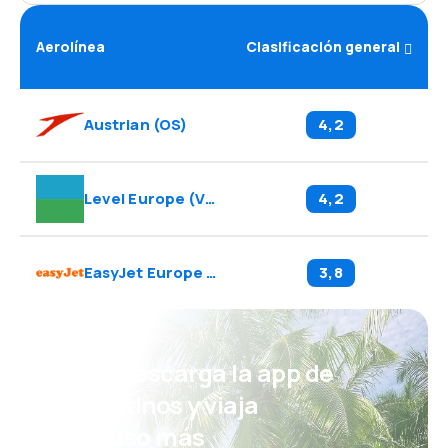
Aerolínea
Clasificación general
Austrian
(
OS
)
4,2
Level Europe
(
VK
)
4,2
EasyJet Europe
(
EC
)
3,8
¡Eh! Descarga la app de
eDestinos y viaja
incluso más