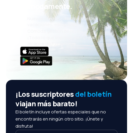
cómodamente.
Nuevas ofertas cada día: vuelos,
vacaciones, escapadas
Cómoda gestión de reservas
¡Todo lo que importa, siempre al
alcance de tu mano!
¡Los suscriptores
del boletín
viajan más barato!
El boletín incluye ofertas especiales que no
encontrarás en ningún otro sitio. ¡Únete y
disfruta!