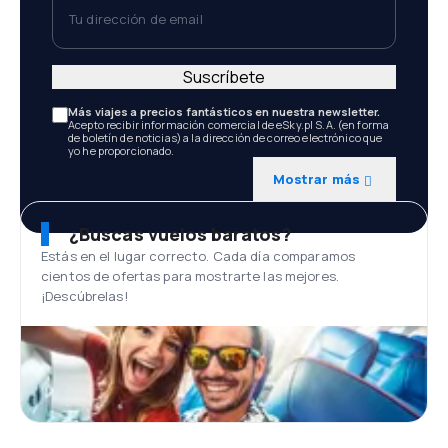
Tu dirección de email
Suscríbete
Más viajes a precios fantásticos en nuestra newsletter.
Acepto recibir información comercial de eSky.pl S.A. (en forma
de boletín de noticias) a la dirección de correo electrónico que
yo he proporcionado.
Mostrar más
¿Buscas vuelos baratos?
Estás en el lugar correcto. Cada día comparamos
cientos de ofertas para mostrarte las mejores.
¡Descúbrelas!