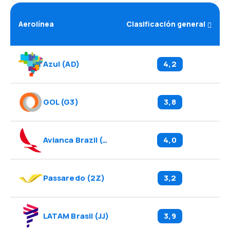
Aerolínea
Clasificación general
Azul
(
AD
)
4,2
GOL
(
G3
)
3,8
Avianca Brazil
(
O6
)
4,0
Passaredo
(
2Z
)
3,2
LATAM Brasil
(
JJ
)
3,9