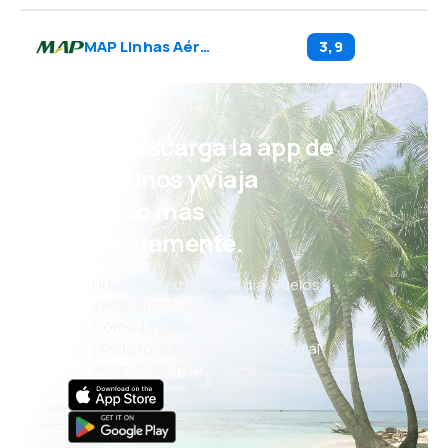
MAP Linhas Aéreas
(
7M
)
3,9
¡Eh! Descarga la app de
eDestinos y viaja
incluso más
cómodamente.
Nuevas ofertas cada día: vuelos,
vacaciones, escapadas
Cómoda gestión de reservas
¡Todo lo que importa, siempre al
alcance de tu mano!