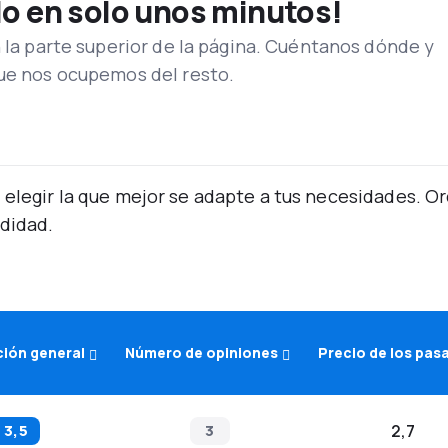
lo en solo unos minutos!
n la parte superior de la página. Cuéntanos dónde y
que nos ocupemos del resto.
 elegir la que mejor se adapte a tus necesidades. 
didad.
ción general
Número de opiniones
Precio de los pas
3,5
3
2,7