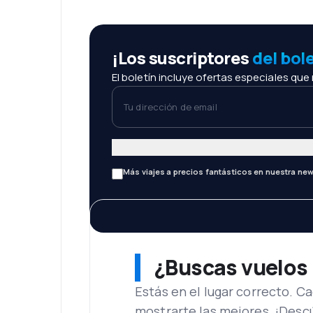
¡Los suscriptores
del bol
El boletín incluye ofertas especiales que
Tu dirección de email
Más viajes a precios fantásticos en nuestra new
¿Buscas vuelos
Estás en el lugar correcto. 
mostrarte las mejores. ¡Desc