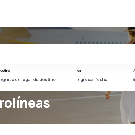
estino
Ida
V
rolíneas