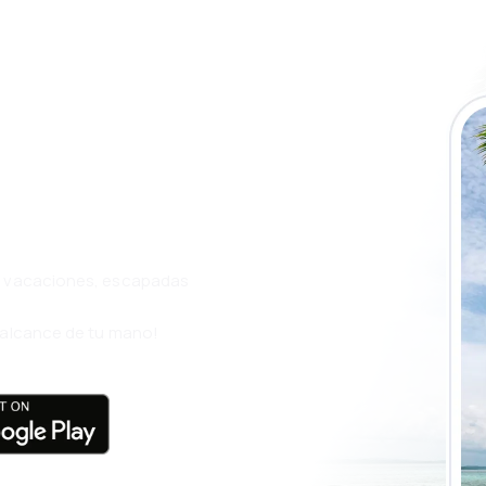
a app de
ja incluso más
s, vacaciones, escapadas
l alcance de tu mano!