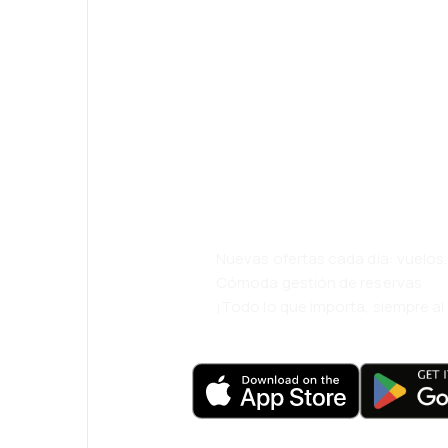
¡Eh! Descarga l
eDestinos y via
cómodamente.
Nuevas ofertas cada día: vuelo
Cómoda gestión de reservas
¡Todo lo que importa, siempre a