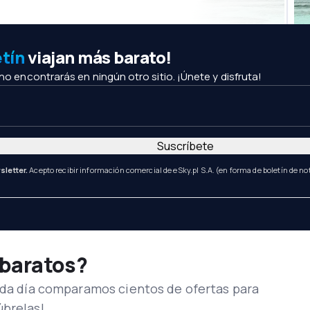
etín
viajan más barato!
 no encontrarás en ningún otro sitio. ¡Únete y disfruta!
Suscríbete
sletter.
Acepto recibir información comercial de eSky.pl S.A. (en forma de boletín de not
 baratos?
Cada día comparamos cientos de ofertas para
úbrelas!