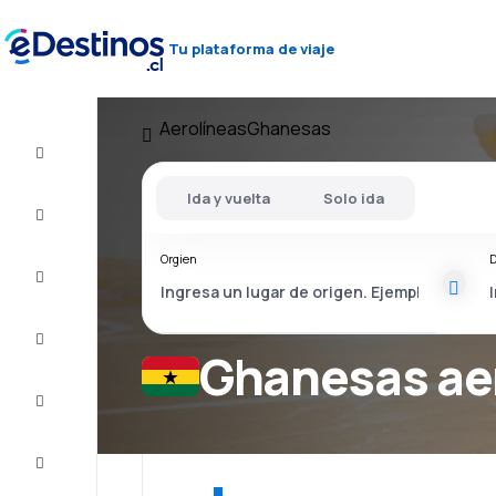
Tu plataforma de viaje
Aerolíneas
Ghanesas
Vuelo+Hotel
Ida y vuelta
Solo ida
Vuelos
baratos
Orgien
D
Viajes
Alojamientos
Ghanesas ae
Ofertas
Completa
el viaje