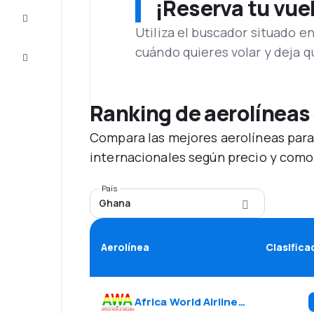
¡Reserva tu vue
Inspiración
y consejos
Utiliza el buscador situado e
cuándo quieres volar y deja 
Atención
al cliente
Ranking de aerolíneas
Compara las mejores aerolíneas para
internacionales según precio y como
País
Ghana
Aerolínea
Clasifica
Africa World Airlines
(
AW
)