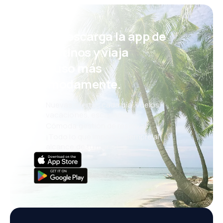
¡Eh! Descarga la app de
eDestinos y viaja
incluso más
cómodamente.
Nuevas ofertas cada día: vuelos,
vacaciones, escapadas
Cómoda gestión de reservas
¡Todo lo que importa, siempre al
alcance de tu mano!