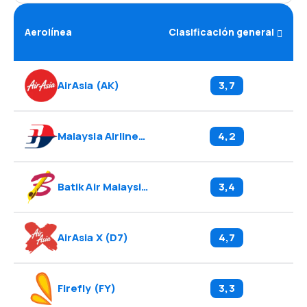
Aerolínea
Clasificación general
AirAsia
(
AK
)
3,7
Malaysia Airlines
(
MH
)
4,2
Batik Air Malaysia
(
OD
)
3,4
AirAsia X
(
D7
)
4,7
Firefly
(
FY
)
3,3