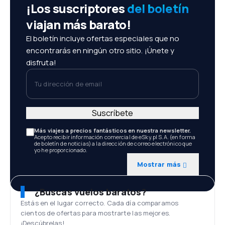
¡Los suscriptores
del boletín
viajan más barato!
El boletín incluye ofertas especiales que no
encontrarás en ningún otro sitio. ¡Únete y
disfruta!
Tu dirección de email
Suscríbete
Más viajes a precios fantásticos en nuestra newsletter.
Acepto recibir información comercial de eSky.pl S.A. (en forma
de boletín de noticias) a la dirección de correo electrónico que
yo he proporcionado.
Mostrar más
¿Buscas vuelos baratos?
Estás en el lugar correcto. Cada día comparamos
cientos de ofertas para mostrarte las mejores.
¡Descúbrelas!