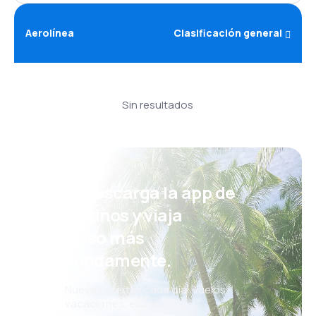
Aerolínea
Clasificación general
Sin resultados
¡Eh! Descarga la app de
eDestinos y viaja
incluso más
cómodamente.
Nuevas ofertas cada día: vuelos,
vacaciones, escapadas