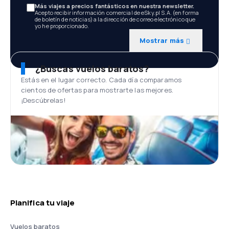
Más viajes a precios fantásticos en nuestra newsletter.
Acepto recibir información comercial de eSky.pl S.A. (en forma
de boletín de noticias) a la dirección de correo electrónico que
yo he proporcionado.
Mostrar más
¿Buscas vuelos baratos?
Estás en el lugar correcto. Cada día comparamos
cientos de ofertas para mostrarte las mejores.
¡Descúbrelas!
Planifica tu viaje
Vuelos baratos