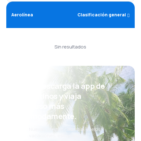
Aerolínea
Clasificación general
Sin resultados
¡Eh! Descarga la app de
eDestinos y viaja
incluso más
cómodamente.
Nuevas ofertas cada día: vuelos,
vacaciones, escapadas