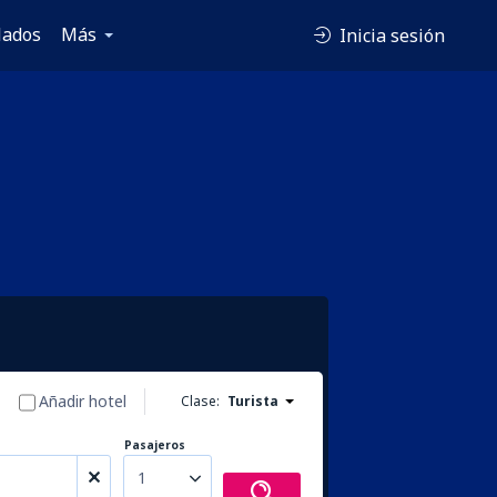
lados
Más
Inicia sesión
Añadir hotel
Clase:
Turista
Pasajeros
1