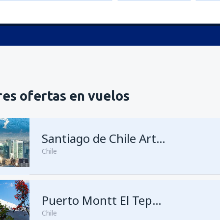
es ofertas en vuelos
Santiago de Chile Arturo Merino Benitez
Chile
desde
Antofagasta, Cerro M
Puerto Montt El Tepual
Chile