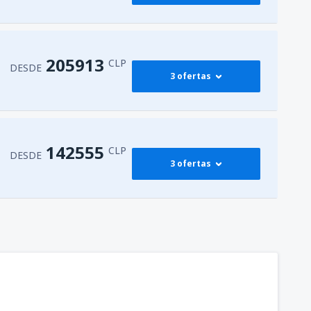
35903
LSC)
DESDE
CLP
61246
uro Merino Benitez
(SCL)
DESDE
CLP
205913
CLP
DESDE
3 ofertas
28511
(CCP)
DESDE
CLP
64414
uro Merino Benitez
(SCL)
DESDE
CLP
45407
(IQQ)
DESDE
CLP
205913
uro Merino Benitez
(SCL)
DESDE
CLP
142555
CLP
DESDE
3 ofertas
64414
Ibanez del Campo
(PUQ)
DESDE
CLP
28511
CO)
DESDE
CLP
208025
uro Merino Benitez
(SCL)
DESDE
CLP
64414
uro Merino Benitez
(SCL)
DESDE
CLP
142555
uro Merino Benitez
(SCL)
DESDE
CLP
64414
l
(PMC)
DESDE
CLP
329461
oreno
(ANF)
DESDE
CLP
61246
uro Merino Benitez
(SCL)
DESDE
CLP
142555
uro Merino Benitez
(SCL)
DESDE
CLP
28511
(CCP)
DESDE
CLP