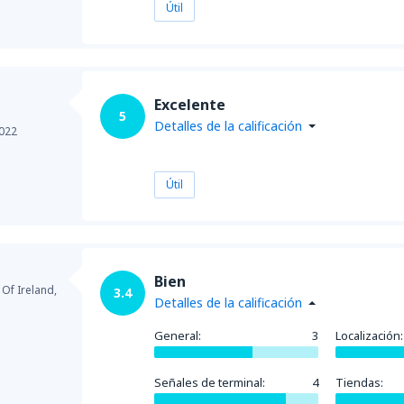
desde
Antofagasta, Cerro M
Útil
desde
Calama, El Loa
(CJC)
Excelente
5
Detalles de la calificación
022
desde
Copiapo, Desierto de 
Útil
desde
Arica, Chacalluta
(ARI)
Bien
desde
Iquique, Diego Aracena
 Of Ireland,
3.4
Detalles de la calificación
General:
3
Localización:
desde
Calama, El Loa
(CJC)
Señales de terminal:
4
Tiendas: