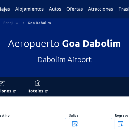
iajes
Alojamientos
Autos
Ofertas
Atracciones
Tras
Panaji
Goa Dabolim
Aeropuerto
Goa Dabolim
Dabolim Airport
iones
Hoteles
estino
Salida
Regreso