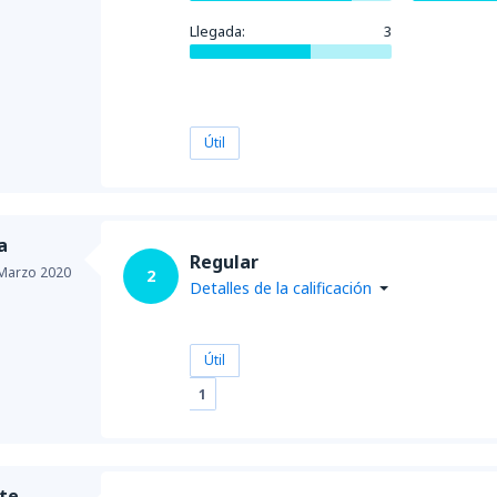
Llegada:
3
desde
La Serena, La Florida
(
desde
Puerto Montt, El Tepua
Útil
desde
Punta Arenas, Carlos 
a
Regular
Marzo 2020
2
Detalles de la calificación
desde
Copiapo, Desierto de 
Útil
desde
Concepción, Carriel Sur
1
desde
La Serena, La Florida
(
te