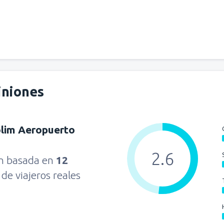
desde
Iquique, Diego Aracena
desde
Iquique, Diego Aracena
desde
Temuco, Maquehue
(Z
iniones
lim Aeropuerto
desde
Arica, Chacalluta
(ARI)
2.6
ón basada en
12
desde
Calama, El Loa
(CJC)
s
de viajeros reales
desde
Calama, El Loa
(CJC)