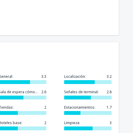
53854
(IQQ)
DESDE
CLP
60190
(IQQ)
DESDE
CLP
28511
CO)
DESDE
CLP
69694
General:
3.3
Localización:
DESDE
CLP
3.2
Sala de espera cómoda:
2.6
Señales de terminal:
2.8
28511
DESDE
CLP
Tiendas:
2
Estacionamientos:
1.7
Hoteles base:
2
Limpieza:
28511
3
DESDE
CLP