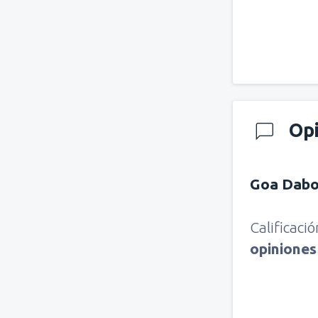
Op
Goa Dabo
Calificaci
opinione