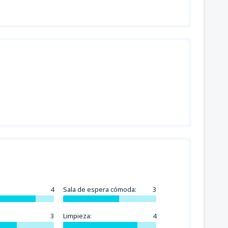
42239
oreno
(ANF)
DESDE
CLP
46463
DESDE
CLP
38015
Atacama
(CPO)
DESDE
CLP
69694
DESDE
CLP
46463
(IQQ)
DESDE
CLP
4
Sala de espera cómoda:
3
47518
DESDE
CLP
3
Limpieza:
4