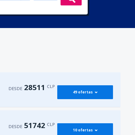
28511
CLP
DESDE
49 ofertas
36959
oreno
(ANF)
DESDE
CLP
51742
CLP
DESDE
10 ofertas