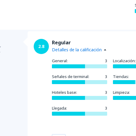
desde
Puerto Montt, El Tepua
desde
La Serena, La Florida
(
Regular
,
2.8
Detalles de la calificación
4
General:
3
Localización:
desde
Concepción, Carriel Sur
Señales de terminal:
3
Tiendas:
desde
Temuco, Maquehue
(Z
Hoteles base:
3
Limpieza:
Llegada:
3
desde
Copiapo, Desierto de 