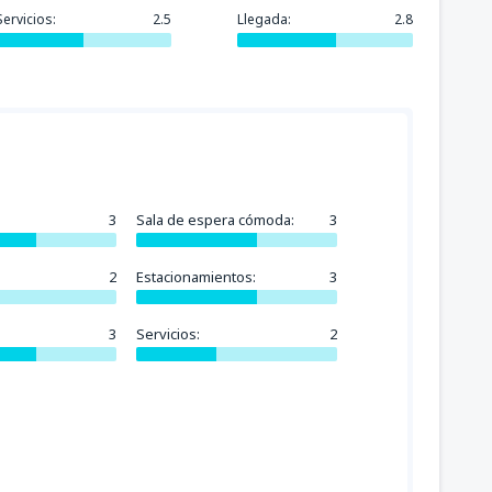
Servicios:
2.5
Llegada:
2.8
64414
l
(PMC)
DESDE
CLP
38015
LSC)
DESDE
CLP
3
Sala de espera cómoda:
3
38015
(CCP)
DESDE
CLP
2
Estacionamientos:
3
44351
CO)
DESDE
CLP
3
Servicios:
2
38015
Atacama
(CPO)
DESDE
CLP