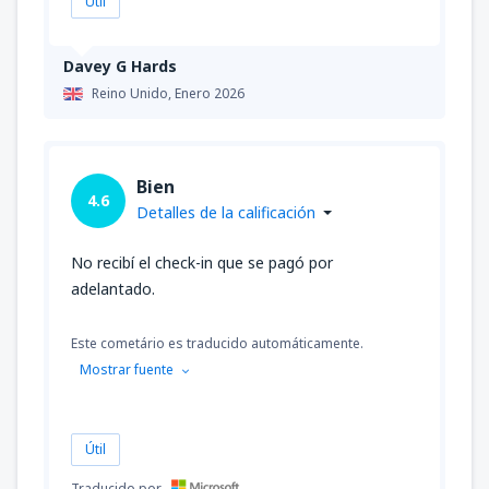
Útil
desde
La Serena, La Florida
(LSC)
Davey G Hards
37997
DESDE
CLP
Reino Unido,
Enero 2026
desde
Castro, Mocopulli
(MHC)
37997
DESDE
CLP
Bien
4.6
Detalles de la calificación
desde
Balmaceda, Teniente Vidal
(BBA)
89716
No recibí el check-in que se pagó por
DESDE
CLP
adelantado.
desde
Temuco, Maquehue
(ZCO)
Este cometário es traducido automáticamente.
43275
DESDE
CLP
Mostrar fuente
desde
Valdivia, Pichoy
(ZAL)
53830
DESDE
CLP
Útil
Traducido por