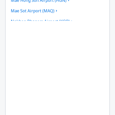
Mae Hong Son Airport (HGN)
Mae Sot Airport (MAQ)
Nakhon Phanom Airport (KOP)
Nakhon Si Thammarat Airport (NST)
Nan Nakhon (NNT)
Narathiwat Airport (NAW)
Phitsanulok Airport (PHS)
Phrae Airport (PRH)
Phuket Intl Airport (HKT)
Ranong Airport (UNN)
Roi Et (ROI)