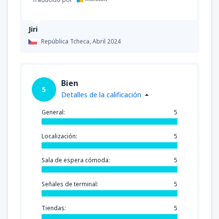
desde
Osorno, Canal Bajo Carlos Hott
Siebert
(ZOS)
55941
DESDE
CLP
Jiri
República Tcheca,
Abril 2024
desde
Castro, Mocopulli
(MHC)
50663
DESDE
CLP
Bien
5
desde
Valdivia, Pichoy
(ZAL)
Detalles de la calificación
50663
DESDE
CLP
General:
5
desde
Arica, Chacalluta
(ARI)
Localización:
5
132991
DESDE
CLP
Sala de espera cómoda:
5
desde
Osorno, Canal Bajo Carlos Hott
Siebert
(ZOS)
Señales de terminal:
5
51719
DESDE
CLP
Tiendas:
5
desde
Punta Arenas, Carlos Ibanez del