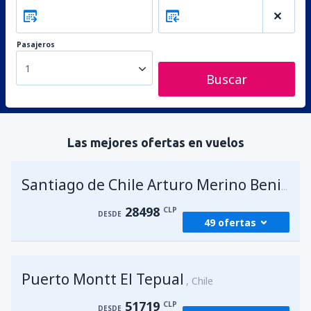
Pasajeros
1
Buscar
Las mejores ofertas en vuelos
Santiago de Chile Arturo Merino Benitez
28498
CLP
DESDE
49 ofertas
desde
Antofagasta, Cerro Moreno
(ANF)
Puerto Montt El Tepual
36942
Chile
DESDE
CLP
51719
CLP
DESDE