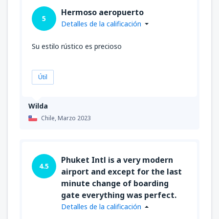
desde
Antofagasta, Cerro Moreno
(ANF)
Hermoso aeropuerto
5
45386
DESDE
CLP
Detalles de la calificación
Su estilo rústico es precioso
desde
Calama, El Loa
(CJC)
46441
DESDE
CLP
Útil
desde
Copiapo, Desierto de Atacama
(CPO)
Wilda
37997
DESDE
CLP
Chile,
Marzo 2023
desde
Arica, Chacalluta
(ARI)
69662
DESDE
CLP
Phuket Intl is a very modern
4.5
airport and except for the last
desde
Iquique, Diego Aracena
(IQQ)
minute change of boarding
55941
DESDE
CLP
gate everything was perfect.
Detalles de la calificación
desde
Calama, El Loa
(CJC)