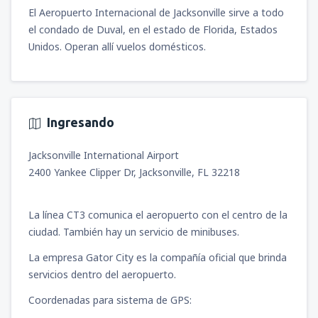
Benitez
(SCL)
El Aeropuerto Internacional de Jacksonville sirve a todo
655755
DESDE
CLP
el condado de Duval, en el estado de Florida, Estados
Unidos. Operan allí vuelos domésticos.
desde
Santiago de Chile, Arturo Merino
Benitez
(SCL)
739176
DESDE
CLP
Ingresando
Jacksonville International Airport
2400 Yankee Clipper Dr, Jacksonville, FL 32218
La línea CT3 comunica el aeropuerto con el centro de la
ciudad. También hay un servicio de minibuses.
La empresa Gator City es la compañía oficial que brinda
servicios dentro del aeropuerto.
Coordenadas para sistema de GPS: