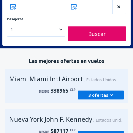
Pasajeros
1
Buscar
Las mejores ofertas en vuelos
Miami Miami Intl Airport
Estados Unidos
338965
CLP
DESDE
3 ofertas
desde
Santiago de Chile, Arturo Merino
Nueva York John F. Kennedy
Benitez
(SCL)
Estados Unidos
338965
DESDE
CLP
587117
CLP
DESDE