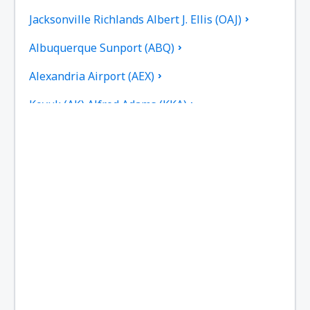
Jacksonville Richlands Albert J. Ellis (OAJ)
Albuquerque Sunport (ABQ)
Alexandria Airport (AEX)
Koyuk (AK) Alfred Adams (KKA)
Allakaket Apt. (AET)
Pittsburgh
Fairbanks
Alliance Municipal Airport (AIA)
Alpena County Regional Airport (APN)
Altoona Blair County (AOO)
Ambler Airport (ABL)