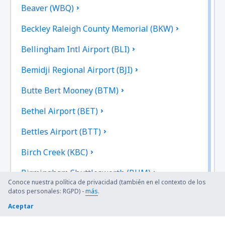
Beaver (WBQ)
Beckley Raleigh County Memorial (BKW)
Bellingham Intl Airport (BLI)
Bemidji Regional Airport (BJI)
Butte Bert Mooney (BTM)
Bethel Airport (BET)
Bettles Airport (BTT)
Birch Creek (KBC)
Birmingham Shuttlesworth (BHM)
Conoce nuestra política de privacidad (también en el contexto de los
datos personales: RGPD) -
más
.
Flint Bishop (FNT)
Aceptar
Bismarck Municipal Airport (BIS)