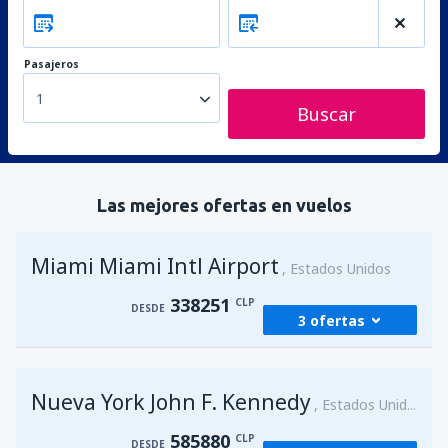
Pasajeros
1
Buscar
Las mejores ofertas en vuelos
Miami Miami Intl Airport
Estados Unidos
338251
CLP
DESDE
3 ofertas
desde
Santiago de Chile, Arturo Merino
Nueva York John F. Kennedy
Benitez
(SCL)
Estados Unidos
338251
DESDE
CLP
585880
CLP
DESDE