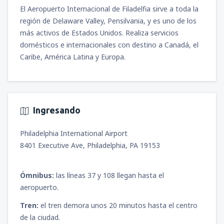
Benitez
(SCL)
El Aeropuerto Internacional de Filadelfia sirve a toda la
655427
DESDE
CLP
región de Delaware Valley, Pensilvania, y es uno de los
más activos de Estados Unidos. Realiza servicios
desde
Santiago de Chile, Arturo Merino
domésticos e internacionales con destino a Canadá, el
Benitez
(SCL)
Caribe, América Latina y Europa.
822972
DESDE
CLP
Ingresando
Philadelphia International Airport
8401 Executive Ave, Philadelphia, PA 19153
Ómnibus:
las líneas 37 y 108 llegan hasta el
aeropuerto.
Tren:
el tren demora unos 20 minutos hasta el centro
de la ciudad.