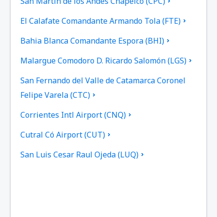
San Martin de los Andes Chapelco (CPC)
El Calafate Comandante Armando Tola (FTE)
Bahia Blanca Comandante Espora (BHI)
Malargue Comodoro D. Ricardo Salomón (LGS)
San Fernando del Valle de Catamarca Coronel
Felipe Varela (CTC)
Corrientes Intl Airport (CNQ)
Cutral Có Airport (CUT)
San Luis Cesar Raul Ojeda (LUQ)
San Juan Domingo Faustino Sarmiento (UAQ)
General Roca Arturo Umberto Illia (GNR)
Viedma Edgardo Castello (VDM)