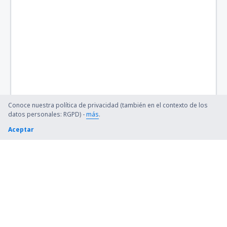
Santa Rosa Airport (RSA)
Santa Teresita Airport (SST)
Santa Fe Sauce Viejo (SFN)
Tandil Airport (TDL)
San Carlos de Bariloche Teniente Luis Candelaria
Conoce nuestra política de privacidad (también en el contexto de los
(BRC)
datos personales: RGPD) -
más
.
Aceptar
Merlo Valle del Conlara (RLO)
Villa Gesell Airport (VGL)
Villa Mercedes Villa Reynolds (VME)
Santiago del Estero Angel de la Paz Aragones
(SDE)