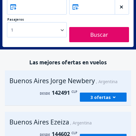
Pasajeros
1
Buscar
Las mejores ofertas en vuelos
Buenos Aires Jorge Newbery
Argentina
142491
CLP
DESDE
3 ofertas
desde
Santiago de Chile, Arturo Merino
Buenos Aires Ezeiza
Benitez
(SCL)
Argentina
142491
DESDE
CLP
144602
CLP
DESDE