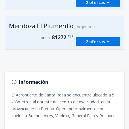
2 ofertas
desde
Santiago de Chile, Arturo Merino
Benitez
(SCL)
desde
Santiago de Chile, Arturo Merino
142491
DESDE
CLP
Mendoza El Plumerillo
Benitez
(SCL)
Argentina
144602
DESDE
CLP
81272
desde
Santiago de Chile, Arturo Merino
CLP
DESDE
2 ofertas
Benitez
(SCL)
desde
Santiago de Chile, Arturo Merino
147768
DESDE
CLP
Benitez
(SCL)
desde
Santiago de Chile, Arturo Merino
147768
DESDE
CLP
Benitez
(SCL)
81272
DESDE
CLP
Información
desde
Santiago de Chile, Arturo Merino
Benitez
(SCL)
El Aeropuerto de Santa Rosa se encuentra ubicado a 5
84439
DESDE
CLP
kilómetros al noreste del centro de esa ciudad, en la
provincia de La Pampa. Opera principalmente con
vuelos a Buenos Aires, Viedma, General Pico y Rosario.