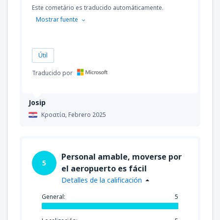
Campo
(PUQ)
Este cometário es traducido automáticamente.
91869
Mostrar fuente
DESDE
CLP
desde
Balmaceda, Teniente Vidal
(BBA)
Útil
89757
DESDE
CLP
Traducido por
desde
Osorno, Canal Bajo Carlos Hott
Siebert
(ZOS)
Josip
51742
DESDE
CLP
Κροατία,
Febrero 2025
desde
Valdivia, Pichoy
(ZAL)
50686
DESDE
CLP
Personal amable, moverse por
5
el aeropuerto es fácil
desde
Puerto Natales, Teniente Julio
Detalles de la calificación
Gallardo Airport
(PNT)
91869
DESDE
CLP
General:
5