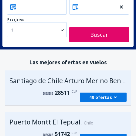
Pasajeros
1
Buscar
Las mejores ofertas en vuelos
Santiago de Chile Arturo Merino Benitez
28511
CLP
DESDE
49 ofertas
desde
Antofagasta, Cerro Moreno
(ANF)
Puerto Montt El Tepual
36959
Chile
DESDE
CLP
51742
CLP
DESDE