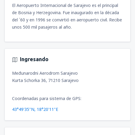
Benitez
(SCL)
desde
Santiago de Chile, Arturo Merino
El Aeropuerto Internacional de Sarajevo es el principal
142555
Benitez
(SCL)
DESDE
CLP
de Bosnia y Herzegovina. Fue inaugurado en la década
desde
Arica, Chacalluta
(ARI)
61246
DESDE
CLP
69694
del ´60 y en 1996 se convirtió en aeropuerto civil. Recibe
DESDE
CLP
desde
Santiago de Chile, Arturo Merino
unos 500 mil pasajeros al año.
Benitez
(SCL)
desde
Punta Arenas, Carlos Ibanez del
desde
Antofagasta, Cerro Moreno
(ANF)
147835
Campo
(PUQ)
DESDE
CLP
36959
64414
DESDE
CLP
DESDE
CLP
Ingresando
desde
Punta Arenas, Carlos Ibanez del
desde
Balmaceda, Teniente Vidal
(BBA)
Campo
(PUQ)
51742
DESDE
CLP
Međunarodni Aerodrom Sarajevo
91869
DESDE
CLP
Kurta Schorka 36, 71210 Sarajevo
desde
Punta Arenas, Carlos Ibanez del
desde
Puerto Montt, El Tepual
(PMC)
Campo
(PUQ)
61246
Coordenadas para sistema de GPS:
66526
DESDE
CLP
DESDE
CLP
43°49'35"N, 18°20'11"E
desde
Antofagasta, Cerro Moreno
(ANF)
desde
Balmaceda, Teniente Vidal
(BBA)
46463
51742
DESDE
CLP
DESDE
CLP