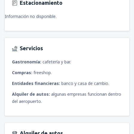
Estacionamiento
desde
Iquique, Diego Aracena
(IQQ)
desde
Puerto Natales, Teniente Julio
53854
Gallardo Airport
(PNT)
DESDE
CLP
Información no disponible.
68638
DESDE
CLP
desde
Iquique, Diego Aracena
(IQQ)
60190
DESDE
CLP
Servicios
desde
Temuco, Maquehue
(ZCO)
28511
DESDE
CLP
Gastronomía:
cafetería y bar.
Compras:
freeshop.
desde
Arica, Chacalluta
(ARI)
69694
Entidades financieras:
banco y casa de cambio.
DESDE
CLP
Alquiler de autos:
algunas empresas funcionan dentro
desde
Calama, El Loa
(CJC)
del aeropuerto.
36959
DESDE
CLP
desde
Calama, El Loa
(CJC)
36959
DESDE
CLP
Alquiler de autos