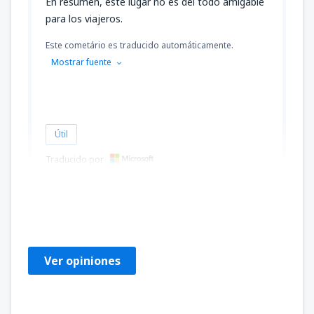
En resumen, este lugar no es del todo amigable
para los viajeros.
Este cometário es traducido automáticamente.
Mostrar fuente
Útil
Traducido por
TOMASZ
Πολωνία,
Mayo 2023
Ver opiniones