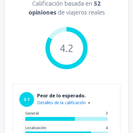
Calificación basada en
52
opiniones
de viajeros reales
desde
La Serena, La Florida
(LSC)
33791
DESDE
CLP
desde
Castro, Mocopulli
(MHC)
4.2
38015
DESDE
CLP
desde
Balmaceda, Teniente Vidal
(BBA)
89757
DESDE
CLP
desde
Temuco, Maquehue
(ZCO)
43295
Peor de lo esperado.
DESDE
CLP
3.1
Detalles de la calificación
desde
Valdivia, Pichoy
(ZAL)
General:
3
53854
DESDE
CLP
Localización:
4