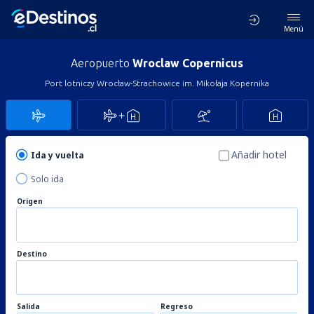
Menú
Aeropuerto
Wroclaw Copernicus
Port lotniczy Wrocław-Strachowice im. Mikołaja Kopernika
Añadir hotel
Ida y vuelta
Solo ida
Origen
Destino
Salida
Regreso