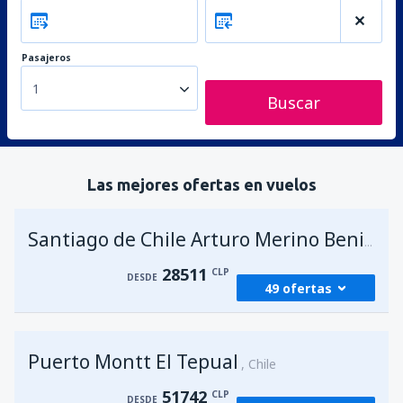
Pasajeros
1
Buscar
Las mejores ofertas en vuelos
Santiago de Chile Arturo Merino Benitez
28511
CLP
DESDE
49 ofertas
desde
Antofagasta, Cerro Moreno
(ANF)
Puerto Montt El Tepual
36959
Chile
DESDE
CLP
51742
CLP
DESDE