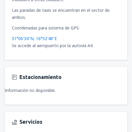
desde
Iquique, Diego Aracena
(IQQ)
desde
Puerto Natales, Teniente Julio
Las paradas de taxis se encuentran en el sector de
53854
Gallardo Airport
(PNT)
DESDE
CLP
arribos.
68638
DESDE
CLP
Coordenadas para sistema de GPS:
desde
Iquique, Diego Aracena
(IQQ)
60190
DESDE
CLP
51°06'34"N, 16°52'48"E
Se accede al aeropuerto por la autovía A4.
desde
Temuco, Maquehue
(ZCO)
28511
DESDE
CLP
desde
Arica, Chacalluta
(ARI)
Estacionamiento
69694
DESDE
CLP
Información no disponible.
desde
Calama, El Loa
(CJC)
36959
DESDE
CLP
Servicios
desde
Calama, El Loa
(CJC)
36959
DESDE
CLP