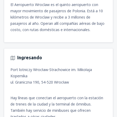
Benitez
(SCL)
desde
Santiago de Chile, Arturo Merino
El Aeropuerto Wroclaw es el quinto aeropuerto con
142555
Benitez
(SCL)
DESDE
CLP
mayor movimiento de pasajeros de Polonia. Está a 10
desde
Arica, Chacalluta
(ARI)
61246
DESDE
CLP
69694
kilómetros de Wroclaw y recibe a 3 millones de
DESDE
CLP
desde
Santiago de Chile, Arturo Merino
pasajeros al año. Operan allí compañías aéreas de bajo
Benitez
(SCL)
desde
Punta Arenas, Carlos Ibanez del
costo, con rutas domésticas e internacionales.
desde
Antofagasta, Cerro Moreno
(ANF)
147835
Campo
(PUQ)
DESDE
CLP
36959
64414
DESDE
CLP
DESDE
CLP
desde
Punta Arenas, Carlos Ibanez del
desde
Balmaceda, Teniente Vidal
(BBA)
Ingresando
Campo
(PUQ)
51742
DESDE
CLP
91869
DESDE
CLP
Port lotniczy Wrocław-Strachowice im. Mikołaja
desde
Punta Arenas, Carlos Ibanez del
Kopernika
desde
Puerto Montt, El Tepual
(PMC)
Campo
(PUQ)
ul. Graniczna 190, 54-520 Wrocław
61246
66526
DESDE
CLP
DESDE
CLP
Hay líneas que conectan el aeropuerto con la estación
desde
Antofagasta, Cerro Moreno
(ANF)
desde
Balmaceda, Teniente Vidal
(BBA)
de trenes de la ciudad y la terminal de ómnibus.
46463
51742
DESDE
CLP
DESDE
CLP
También hay servicio de minibuses que ofrecen
traslados a otras ciudades.