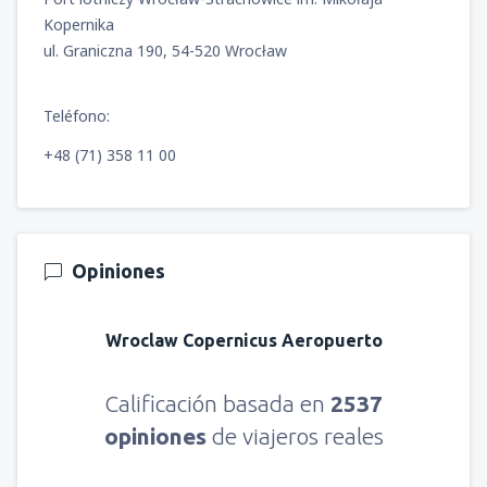
Kopernika
ul. Graniczna 190, 54-520 Wrocław
desde
La Serena, La Florida
(LSC)
35903
DESDE
CLP
Teléfono:
desde
Castro, Mocopulli
(MHC)
+48 (71) 358 11 00
38015
DESDE
CLP
desde
Balmaceda, Teniente Vidal
(BBA)
89757
DESDE
CLP
Opiniones
desde
Temuco, Maquehue
(ZCO)
Wroclaw Copernicus Aeropuerto
43295
DESDE
CLP
Calificación basada en
2537
desde
Valdivia, Pichoy
(ZAL)
53854
opiniones
de viajeros reales
DESDE
CLP