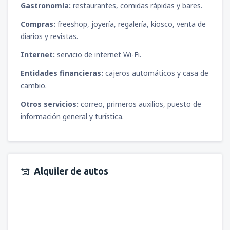
Gastronomía:
restaurantes, comidas rápidas y bares.
desde
Puerto Montt, El Tepual
(PMC)
Compras:
freeshop, joyería, regalería, kiosco, venta de
64414
diarios y revistas.
DESDE
CLP
Internet:
servicio de internet Wi-Fi.
desde
La Serena, La Florida
(LSC)
Entidades financieras:
cajeros automáticos y casa de
38015
DESDE
CLP
cambio.
Otros servicios:
correo, primeros auxilios, puesto de
desde
Concepción, Carriel Sur
(CCP)
información general y turística.
38015
DESDE
CLP
desde
Temuco, Maquehue
(ZCO)
44351
DESDE
CLP
Alquiler de autos
desde
Copiapo, Desierto de Atacama
(CPO)
38015
DESDE
CLP