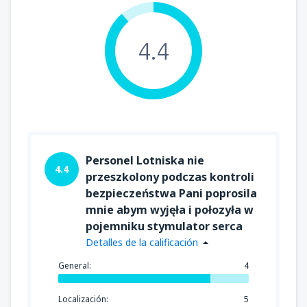
desde
Osorno, Canal Bajo Carlos Hott
Siebert
(ZOS)
55966
DESDE
CLP
4.4
desde
Castro, Mocopulli
(MHC)
50686
DESDE
CLP
desde
Valdivia, Pichoy
(ZAL)
50686
DESDE
CLP
Personel Lotniska nie
4.4
przeszkolony podczas kontroli
desde
Arica, Chacalluta
(ARI)
bezpieczeństwa Pani poprosila
133052
DESDE
CLP
mnie abym wyjęła i połozyła w
pojemniku stymulator serca
desde
Osorno, Canal Bajo Carlos Hott
Detalles de la calificación
Siebert
(ZOS)
51742
General:
4
DESDE
CLP
Localización:
5
desde
Punta Arenas, Carlos Ibanez del