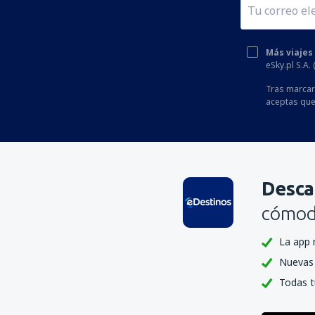
Más viajes
eSky.pl S.A.
Tras marcar 
aceptas que
Desca
cómoda
La app 
Nuevas 
Todas t