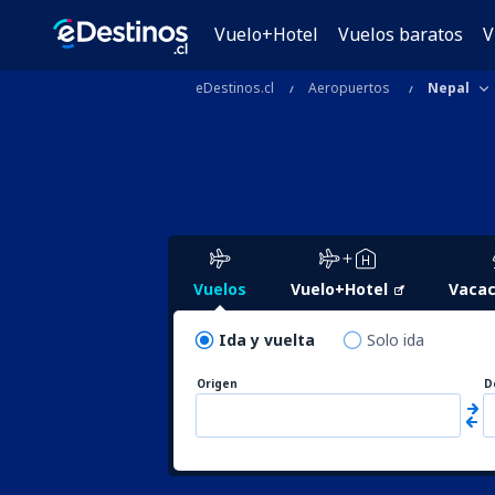
Vuelo+Hotel
Vuelos baratos
V
eDestinos.cl
Aeropuertos
Nepal
Vuelos
Vuelo+Hotel
Vacac
Ida y vuelta
Solo ida
Origen
D