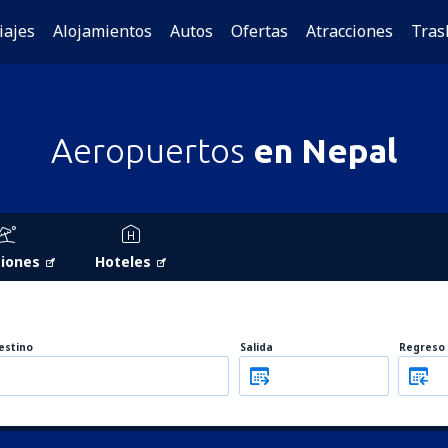
iajes
Alojamientos
Autos
Ofertas
Atracciones
Tras
Aeropuertos
en Nepal
iones
Hoteles
estino
Salida
Regreso