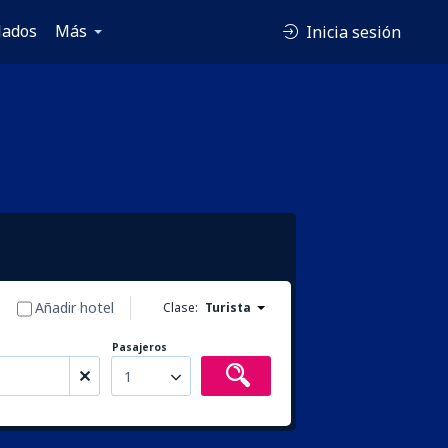
lados
Más
Inicia sesión
Añadir hotel
Clase:
Turista
Pasajeros
1