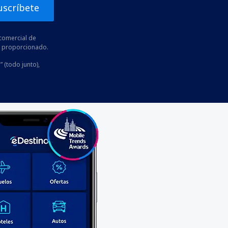
uscríbete
comercial de
he proporcionado.
” (todo junto),