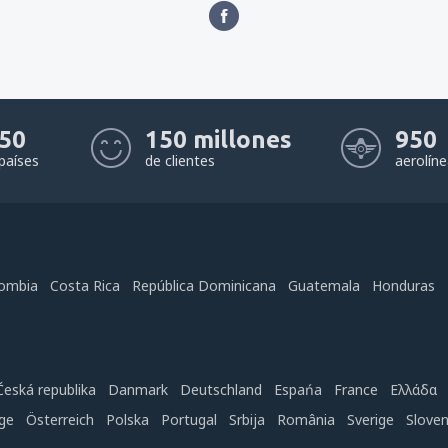
50
150 millones
950
países
de clientes
aerolín
ombia
Costa Rica
República Dominicana
Guatemala
Honduras
Česká republika
Danmark
Deutschland
Espańa
France
Ελλάδα
ge
Österreich
Polska
Portugal
Srbija
România
Sverige
Slove