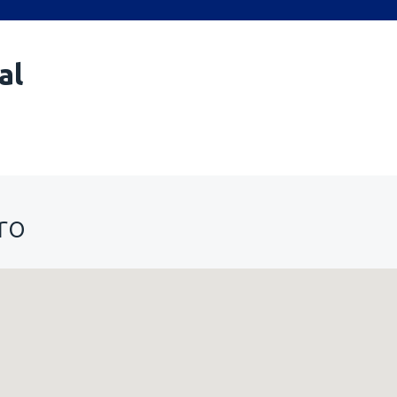
al
ro