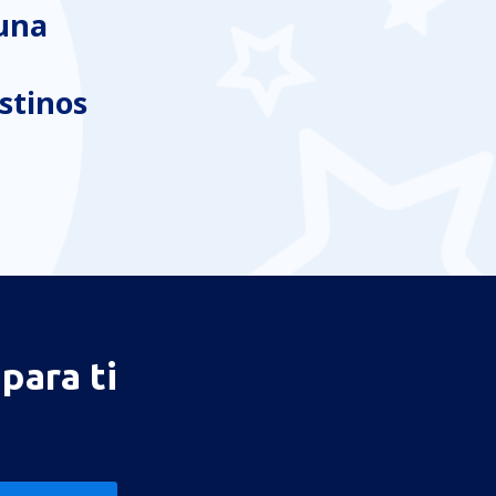
 una
stinos
para ti