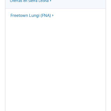
Ofertas en Sierra Leona
Freetown Lungi (FNA)