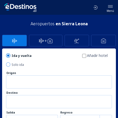
Menú
Aeropuertos
en Sierra Leona
Añadir hotel
Ida y vuelta
Solo ida
Origen
Destino
Salida
Regreso