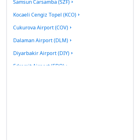
Samsun Carsamba (SZF)
Kocaeli Cengiz Topel (KCO)
Cukurova Airport (COV)
Dalaman Airport (DLM)
Diyarbakir Airport (DIY)
Edremit Airport (EDO)
Elazig Airport (EZS)
Kayseri Erkilet (ASR)
Erzincan Airport (ERC)
Erzurum Airport (ERZ)
Ankara