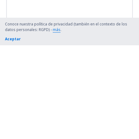
Bursa Yenisehir (YEI)
Kütahya Zafer (KZR)
Conoce nuestra política de privacidad (también en el contexto de los
datos personales: RGPD) -
más
.
Zonguldak Airport (ONQ)
Aceptar