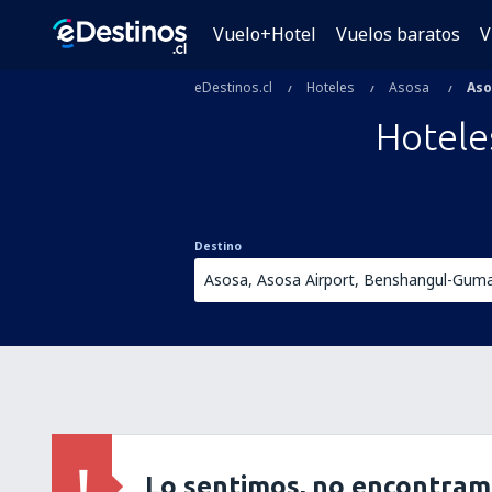
Vuelo+Hotel
Vuelos baratos
V
eDestinos.cl
Hoteles
Asosa
Aso
Hotele
Destino
Lo sentimos, no encontram