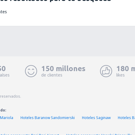
ntes
50
150 millones
180 m
aíses
de clientes
likes
 reservados.
ado:
 Mariola
Hoteles Baranow Sandomierski
Hoteles Saginaw
Hoteles B