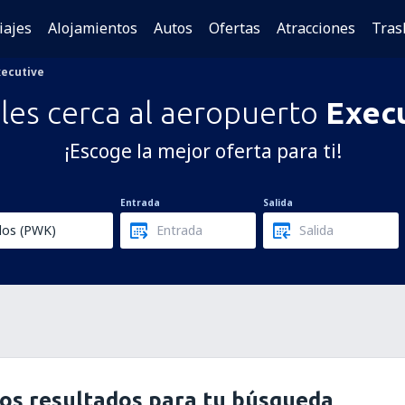
iajes
Alojamientos
Autos
Ofertas
Atracciones
Tras
xecutive
les cerca al aeropuerto
Exec
¡Escoge la mejor oferta para ti!
Entrada
Salida
os resultados para tu búsqueda