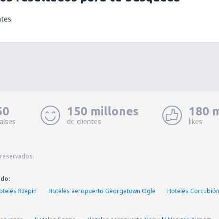
ntes
50
150 millones
180 m
aíses
de clientes
likes
 reservados.
ado:
oteles Rzepin
Hoteles aeropuerto Georgetown Ogle
Hoteles Corcubió